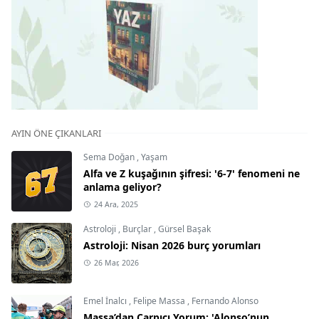
AYIN ÖNE ÇIKANLARI
Sema Doğan
,
Yaşam
Alfa ve Z kuşağının şifresi: '6-7' fenomeni ne
anlama geliyor?
24 Ara, 2025
Astroloji
,
Burçlar
,
Gürsel Başak
Astroloji: Nisan 2026 burç yorumları
26 Mar, 2026
Emel İnalcı
,
Felipe Massa
,
Fernando Alonso
Massa’dan Çarpıcı Yorum: 'Alonso’nun