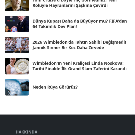
Rolüyle Hayranlarını Şaşkına Çevirdi
Kas 2024
[33]
Dünya Kupası Daha da Büyüyor mu? FIFA'dan
Eki 2024
[46]
64 Takımlık Dev Plan!
Eyl 2024
[33]
2026 Wimbledon'da Tahtın Sahibi Değişmedi!
Ağu 2024
[10]
Jannik Sinner Bir Kez Daha Zirvede
Tem 2024
[21]
Wimbledon'ın Yeni Kraliçesi Linda Noskova!
Haz 2024
[30]
Tarihi Finalde İlk Grand Slam Zaferini Kazandı
May 2024
[90]
Neden Rüya Görürüz?
Nis 2024
[59]
Mar 2024
[52]
Şub 2024
[50]
Oca 2024
[83]
Ara 2023
HAKKINDA
[101]