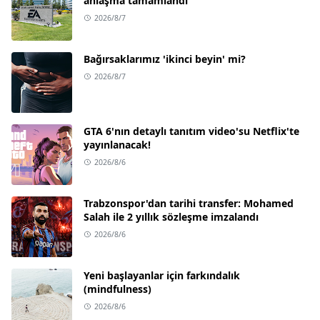
anlaşma tamamlandı
2026/8/7
Bağırsaklarımız 'ikinci beyin' mi?
2026/8/7
GTA 6'nın detaylı tanıtım video'su Netflix'te
yayınlanacak!
2026/8/6
Trabzonspor'dan tarihi transfer: Mohamed
Salah ile 2 yıllık sözleşme imzalandı
2026/8/6
Yeni başlayanlar için farkındalık
(mindfulness)
2026/8/6