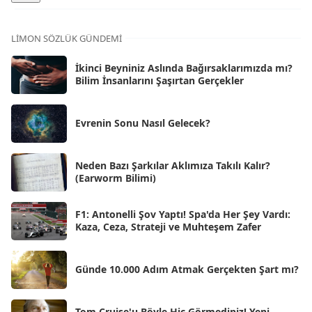
Ara 2025
[71]
Kas 2025
[62]
LIMON SÖZLÜK GÜNDEMI
Eki 2025
[75]
İkinci Beyniniz Aslında Bağırsaklarımızda mı?
Eyl 2025
Bilim İnsanlarını Şaşırtan Gerçekler
[56]
Ağu 2025
[25]
Evrenin Sonu Nasıl Gelecek?
Tem 2025
[45]
Haz 2025
[38]
Neden Bazı Şarkılar Aklımıza Takılı Kalır?
(Earworm Bilimi)
May 2025
[54]
Nis 2025
[56]
F1: Antonelli Şov Yaptı! Spa'da Her Şey Vardı:
Kaza, Ceza, Strateji ve Muhteşem Zafer
Mar 2025
[50]
Şub 2025
[57]
Günde 10.000 Adım Atmak Gerçekten Şart mı?
Oca 2025
[53]
Ara 2024
Tom Cruise'u Böyle Hiç Görmediniz! Yeni
[25]