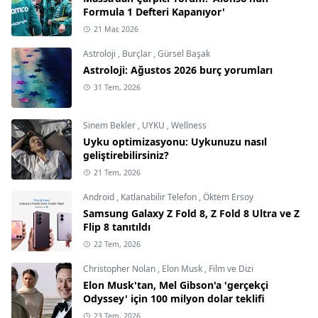
Formula 1 Defteri Kapanıyor'
21 Mar, 2026
Astroloji
,
Burçlar
,
Gürsel Başak
Astroloji: Ağustos 2026 burç yorumları
31 Tem, 2026
Sinem Bekler
,
UYKU
,
Wellness
Uyku optimizasyonu: Uykunuzu nasıl
geliştirebilirsiniz?
21 Tem, 2026
Android
,
Katlanabilir Telefon
,
Öktem Ersoy
Samsung Galaxy Z Fold 8, Z Fold 8 Ultra ve Z
Flip 8 tanıtıldı
22 Tem, 2026
Christopher Nolan
,
Elon Musk
,
Film ve Dizi
Elon Musk'tan, Mel Gibson'a 'gerçekçi
Odyssey' için 100 milyon dolar teklifi
23 Tem, 2026