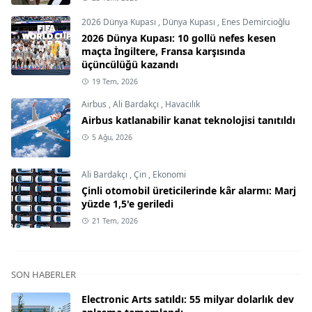
2026 Dünya Kupası
,
Dünya Kupası
,
Enes Demircioğlu
2026 Dünya Kupası: 10 gollü nefes kesen
maçta İngiltere, Fransa karşısında
üçüncülüğü kazandı
19 Tem, 2026
Airbus
,
Ali Bardakçı
,
Havacılık
Airbus katlanabilir kanat teknolojisi tanıtıldı
5 Ağu, 2026
Ali Bardakçı
,
Çin
,
Ekonomi
Çinli otomobil üreticilerinde kâr alarmı: Marj
yüzde 1,5'e geriledi
21 Tem, 2026
SON HABERLER
Electronic Arts satıldı: 55 milyar dolarlık dev