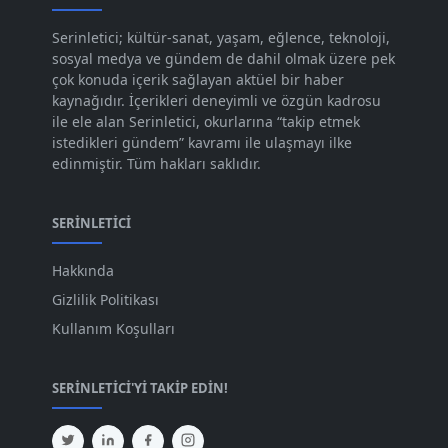
Kas 2023
[82]
Serinletici; kültür-sanat, yaşam, eğlence, teknoloji,
sosyal medya ve gündem de dahil olmak üzere pek
Eki 2023
[73]
çok konuda içerik sağlayan aktüel bir haber
Eyl 2023
kaynağıdır. İçerikleri deneyimli ve özgün kadrosu
[73]
ile ele alan Serinletici, okurlarına “takip etmek
Ağu 2023
[74]
istedikleri gündem” kavramı ile ulaşmayı ilke
edinmiştir. Tüm hakları saklıdır.
Tem 2023
[76]
Haz 2023
[78]
SERINLETICI
May 2023
[66]
Hakkında
Nis 2023
[96]
Gizlilik Politikası
Mar 2023
[79]
Kullanım Koşulları
Şub 2023
[44]
SERINLETICI'YI TAKIP EDIN!
Oca 2023
[87]
Ara 2022
[82]