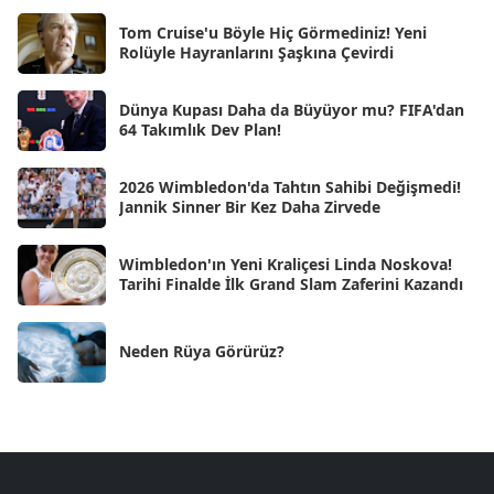
Ara 2024
Tom Cruise'u Böyle Hiç Görmediniz! Yeni
[25]
Rolüyle Hayranlarını Şaşkına Çevirdi
Kas 2024
[33]
Dünya Kupası Daha da Büyüyor mu? FIFA'dan
Eki 2024
[46]
64 Takımlık Dev Plan!
Eyl 2024
[33]
2026 Wimbledon'da Tahtın Sahibi Değişmedi!
Ağu 2024
[10]
Jannik Sinner Bir Kez Daha Zirvede
Tem 2024
[21]
Wimbledon'ın Yeni Kraliçesi Linda Noskova!
Haz 2024
[30]
Tarihi Finalde İlk Grand Slam Zaferini Kazandı
May 2024
[90]
Neden Rüya Görürüz?
Nis 2024
[59]
Mar 2024
[52]
Şub 2024
[50]
Oca 2024
[83]