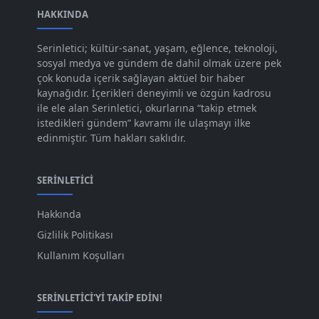
Ara 2023
HAKKINDA
[101]
Kas 2023
[82]
Serinletici; kültür-sanat, yaşam, eğlence, teknoloji,
sosyal medya ve gündem de dahil olmak üzere pek
Eki 2023
[73]
çok konuda içerik sağlayan aktüel bir haber
Eyl 2023
kaynağıdır. İçerikleri deneyimli ve özgün kadrosu
[73]
ile ele alan Serinletici, okurlarına “takip etmek
Ağu 2023
[74]
istedikleri gündem” kavramı ile ulaşmayı ilke
edinmiştir. Tüm hakları saklıdır.
Tem 2023
[76]
Haz 2023
[78]
SERINLETICI
May 2023
[66]
Hakkında
Nis 2023
[96]
Gizlilik Politikası
Mar 2023
[79]
Kullanım Koşulları
Şub 2023
[44]
SERINLETICI'YI TAKIP EDIN!
Oca 2023
[87]