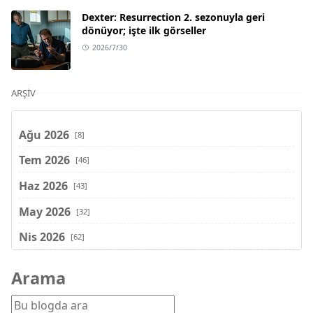
Dexter: Resurrection 2. sezonuyla geri
dönüyor; işte ilk görseller
2026/7/30
ARŞIV
Ağu 2026
[8]
Tem 2026
[46]
Haz 2026
[43]
May 2026
[32]
Nis 2026
[62]
Mar 2026
[81]
Arama
Şub 2026
[71]