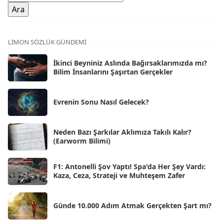
Oca 2026
[72]
Ara 2025
[71]
Kas 2025
[62]
LIMON SÖZLÜK GÜNDEMI
Eki 2025
[75]
İkinci Beyniniz Aslında Bağırsaklarımızda mı?
Eyl 2025
Bilim İnsanlarını Şaşırtan Gerçekler
[56]
Ağu 2025
[25]
Evrenin Sonu Nasıl Gelecek?
Tem 2025
[45]
Haz 2025
[38]
Neden Bazı Şarkılar Aklımıza Takılı Kalır?
(Earworm Bilimi)
May 2025
[54]
Nis 2025
[56]
F1: Antonelli Şov Yaptı! Spa'da Her Şey Vardı:
Kaza, Ceza, Strateji ve Muhteşem Zafer
Mar 2025
[50]
Şub 2025
[57]
Günde 10.000 Adım Atmak Gerçekten Şart mı?
Oca 2025
[53]