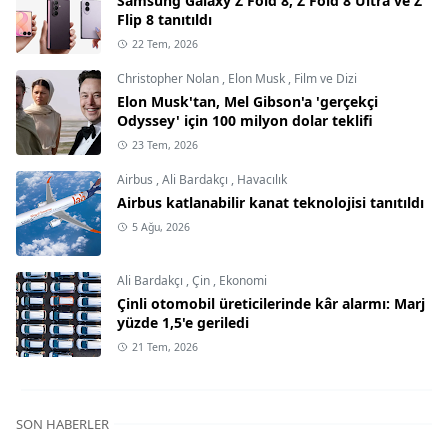
Samsung Galaxy Z Fold 8, Z Fold 8 Ultra ve Z
Flip 8 tanıtıldı
22 Tem, 2026
Christopher Nolan
,
Elon Musk
,
Film ve Dizi
Elon Musk'tan, Mel Gibson'a 'gerçekçi
Odyssey' için 100 milyon dolar teklifi
23 Tem, 2026
Airbus
,
Ali Bardakçı
,
Havacılık
Airbus katlanabilir kanat teknolojisi tanıtıldı
5 Ağu, 2026
Ali Bardakçı
,
Çin
,
Ekonomi
Çinli otomobil üreticilerinde kâr alarmı: Marj
yüzde 1,5'e geriledi
21 Tem, 2026
SON HABERLER