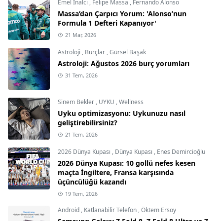
Emel İnalcı
,
Felipe Massa
,
Fernando Alonso
Massa’dan Çarpıcı Yorum: 'Alonso’nun
Formula 1 Defteri Kapanıyor'
21 Mar, 2026
Astroloji
,
Burçlar
,
Gürsel Başak
Astroloji: Ağustos 2026 burç yorumları
31 Tem, 2026
Sinem Bekler
,
UYKU
,
Wellness
Uyku optimizasyonu: Uykunuzu nasıl
geliştirebilirsiniz?
21 Tem, 2026
2026 Dünya Kupası
,
Dünya Kupası
,
Enes Demircioğlu
2026 Dünya Kupası: 10 gollü nefes kesen
maçta İngiltere, Fransa karşısında
üçüncülüğü kazandı
19 Tem, 2026
Android
,
Katlanabilir Telefon
,
Öktem Ersoy