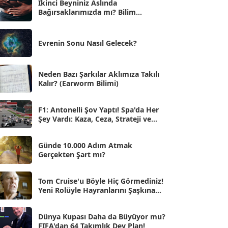
İkinci Beyniniz Aslında
Bağırsaklarımızda mı? Bilim
Eyl 2025
[56]
İnsanlarını Şaşırtan Gerçekler
Ağu 2025
[25]
Evrenin Sonu Nasıl Gelecek?
Tem 2025
[45]
Haz 2025
[38]
Neden Bazı Şarkılar Aklımıza Takılı
Kalır? (Earworm Bilimi)
May 2025
[54]
Nis 2025
[56]
F1: Antonelli Şov Yaptı! Spa'da Her
Şey Vardı: Kaza, Ceza, Strateji ve
Mar 2025
[50]
Muhteşem Zafer
Şub 2025
[57]
Günde 10.000 Adım Atmak
Gerçekten Şart mı?
Oca 2025
[53]
Ara 2024
Tom Cruise'u Böyle Hiç Görmediniz!
[25]
Yeni Rolüyle Hayranlarını Şaşkına
Çevirdi
Kas 2024
[33]
Dünya Kupası Daha da Büyüyor mu?
Eki 2024
[46]
FIFA'dan 64 Takımlık Dev Plan!