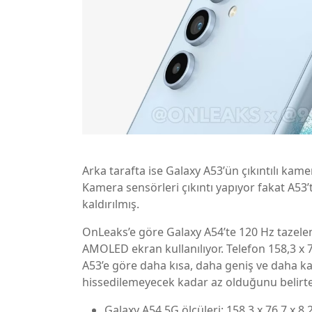
Arka tarafta ise Galaxy A53’ün çıkıntılı kam
Kamera sensörleri çıkıntı yapıyor fakat A53’
kaldırılmış.
OnLeaks’e göre Galaxy A54’te 120 Hz tazel
AMOLED ekran kullanılıyor. Telefon 158,3 x 
A53’e göre daha kısa, daha geniş ve daha ka
hissedilemeyecek kadar az olduğunu belirte
Galaxy A54 5G ölçüleri: 158,3 x 76,7 x 