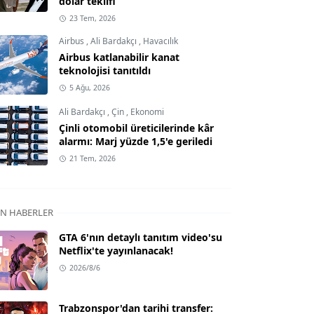
dolar teklifi
23 Tem, 2026
Airbus
,
Ali Bardakçı
,
Havacılık
Airbus katlanabilir kanat
teknolojisi tanıtıldı
5 Ağu, 2026
Ali Bardakçı
,
Çin
,
Ekonomi
Çinli otomobil üreticilerinde kâr
alarmı: Marj yüzde 1,5'e geriledi
21 Tem, 2026
N HABERLER
GTA 6'nın detaylı tanıtım video'su
Netflix'te yayınlanacak!
2026/8/6
Trabzonspor'dan tarihi transfer: