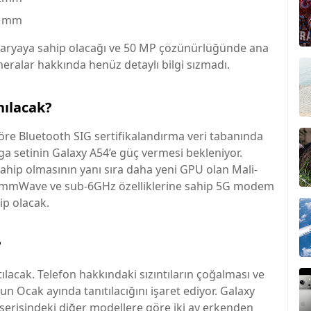
8,1mm
ataryaya sahip olacağı ve 50 MP çözünürlüğünde ana
eralar hakkında henüz detaylı bilgi sızmadı.
nılacak?
re Bluetooth SIG sertifikalandırma veri tabanında
ga setinin Galaxy A54’e güç vermesi bekleniyor.
sahip olmasının yanı sıra daha yeni GPU olan Mali-
ıca mmWave ve sub-6GHz özelliklerine sahip 5G modem
ip olacak.
?
ıtılacak. Telefon hakkındaki sızıntıların çoğalması ve
un Ocak ayında tanıtılacığını işaret ediyor. Galaxy
 serisindeki diğer modellere göre iki ay erkenden