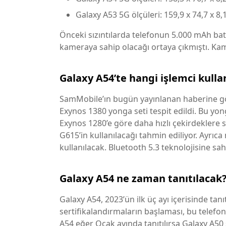
Galaxy A53 5G ölçüleri: 159,9 x 74,7 x 
Önceki sızıntılarda telefonun 5.000 mAh b
kameraya sahip olacağı ortaya çıkmıştı. Kam
Galaxy A54’te hangi işlemci kulla
SamMobile’ın bugün yayınlanan haberine gö
Exynos 1380 yonga seti tespit edildi. Bu yon
Exynos 1280’e göre daha hızlı çekirdeklere 
G615’in kullanılacağı tahmin ediliyor. Ayr
kullanılacak. Bluetooth 5.3 teknolojisine sah
Galaxy A54 ne zaman tanıtılacak
Galaxy A54, 2023’ün ilk üç ayı içerisinde tan
sertifikalandırmaların başlaması, bu telefon
A54 eğer Ocak ayında tanıtılırsa Galaxy A50