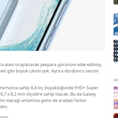
era alanı tıraşlanarak yekpare görünüm elde edilmiş.
teki gibi büyük çıkıntı yok. Ayrıca dördüncü sensör
SO
eme hızına sahip 6,4 inç büyüklüğünde FHD+ Super
76,7 x 8,2 mm ölçülere sahip olacak. Bu da Galaxy
lın olacağı anlamına gelse de aradaki farkın
lim.
8,2mm