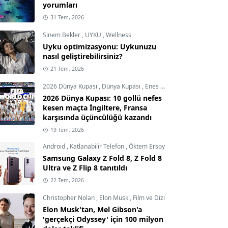
yorumları
31 Tem, 2026
Sinem Bekler
,
UYKU
,
Wellness
Uyku optimizasyonu: Uykunuzu
nasıl geliştirebilirsiniz?
21 Tem, 2026
2026 Dünya Kupası
,
Dünya Kupası
,
Enes Demircioğlu
2026 Dünya Kupası: 10 gollü nefes
kesen maçta İngiltere, Fransa
karşısında üçüncülüğü kazandı
19 Tem, 2026
Android
,
Katlanabilir Telefon
,
Öktem Ersoy
Samsung Galaxy Z Fold 8, Z Fold 8
Ultra ve Z Flip 8 tanıtıldı
22 Tem, 2026
Christopher Nolan
,
Elon Musk
,
Film ve Dizi
Elon Musk'tan, Mel Gibson'a
'gerçekçi Odyssey' için 100 milyon