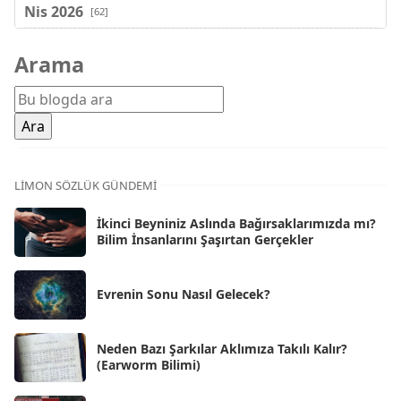
Nis 2026
[62]
Mar 2026
[81]
Arama
Şub 2026
[71]
Oca 2026
[72]
Ara 2025
[71]
Kas 2025
[62]
LIMON SÖZLÜK GÜNDEMI
Eki 2025
[75]
İkinci Beyniniz Aslında Bağırsaklarımızda mı?
Eyl 2025
Bilim İnsanlarını Şaşırtan Gerçekler
[56]
Ağu 2025
[25]
Evrenin Sonu Nasıl Gelecek?
Tem 2025
[45]
Haz 2025
[38]
Neden Bazı Şarkılar Aklımıza Takılı Kalır?
(Earworm Bilimi)
May 2025
[54]