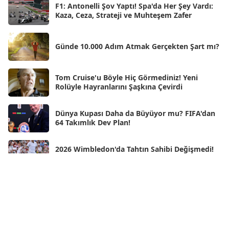
Nis 2025
[56]
F1: Antonelli Şov Yaptı! Spa'da Her Şey Vardı:
Kaza, Ceza, Strateji ve Muhteşem Zafer
Mar 2025
[50]
Şub 2025
[57]
Günde 10.000 Adım Atmak Gerçekten Şart mı?
Oca 2025
[53]
Ara 2024
Tom Cruise'u Böyle Hiç Görmediniz! Yeni
[25]
Rolüyle Hayranlarını Şaşkına Çevirdi
Kas 2024
[33]
Dünya Kupası Daha da Büyüyor mu? FIFA'dan
Eki 2024
[46]
64 Takımlık Dev Plan!
Eyl 2024
[33]
2026 Wimbledon'da Tahtın Sahibi Değişmedi!
Ağu 2024
[10]
Jannik Sinner Bir Kez Daha Zirvede
Tem 2024
[21]
Wimbledon'ın Yeni Kraliçesi Linda Noskova!
Haz 2024
[30]
Tarihi Finalde İlk Grand Slam Zaferini Kazandı
May 2024
[90]
Neden Rüya Görürüz?
Nis 2024
[59]