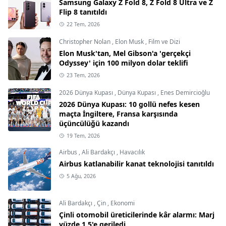
Samsung Galaxy Z Fold 8, Z Fold 8 Ultra ve Z
Flip 8 tanıtıldı
22 Tem, 2026
Christopher Nolan
,
Elon Musk
,
Film ve Dizi
Elon Musk'tan, Mel Gibson'a 'gerçekçi
Odyssey' için 100 milyon dolar teklifi
23 Tem, 2026
2026 Dünya Kupası
,
Dünya Kupası
,
Enes Demircioğlu
2026 Dünya Kupası: 10 gollü nefes kesen
maçta İngiltere, Fransa karşısında
üçüncülüğü kazandı
19 Tem, 2026
Airbus
,
Ali Bardakçı
,
Havacılık
Airbus katlanabilir kanat teknolojisi tanıtıldı
5 Ağu, 2026
Ali Bardakçı
,
Çin
,
Ekonomi
Çinli otomobil üreticilerinde kâr alarmı: Marj
yüzde 1,5'e geriledi