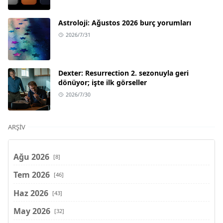
Astroloji: Ağustos 2026 burç yorumları
2026/7/31
Dexter: Resurrection 2. sezonuyla geri
dönüyor; işte ilk görseller
2026/7/30
ARŞIV
Ağu 2026
[8]
Tem 2026
[46]
Haz 2026
[43]
May 2026
[32]