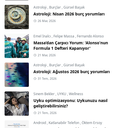
Astroloji
,
Burçlar
,
Gürsel Başak
Astroloji: Nisan 2026 burç yorumları
26 Mar, 2026
Emel İnalcı
,
Felipe Massa
,
Fernando Alonso
Massa’dan Çarpıcı Yorum: 'Alonso’nun
Formula 1 Defteri Kapanıyor'
21 Mar, 2026
Astroloji
,
Burçlar
,
Gürsel Başak
Astroloji: Ağustos 2026 burç yorumları
31 Tem, 2026
Sinem Bekler
,
UYKU
,
Wellness
Uyku optimizasyonu: Uykunuzu nasıl
geliştirebilirsiniz?
21 Tem, 2026
Android
,
Katlanabilir Telefon
,
Öktem Ersoy