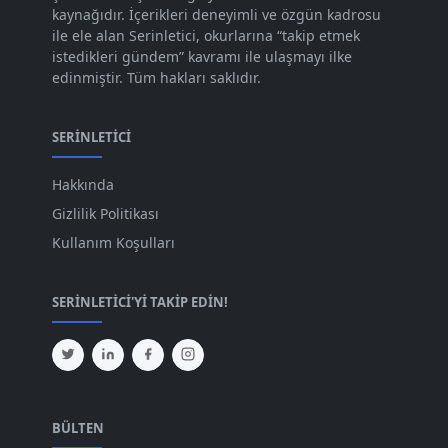
Eyl 2023
kaynağıdır. İçerikleri deneyimli ve özgün kadrosu
[73]
ile ele alan Serinletici, okurlarına “takip etmek
Ağu 2023
[74]
istedikleri gündem” kavramı ile ulaşmayı ilke
edinmiştir. Tüm hakları saklıdır.
Tem 2023
[76]
Haz 2023
[78]
SERINLETICI
May 2023
[66]
Hakkında
Nis 2023
[96]
Gizlilik Politikası
Mar 2023
[79]
Kullanım Koşulları
Şub 2023
[44]
SERINLETICI'YI TAKIP EDIN!
Oca 2023
[87]
Ara 2022
[82]
Kas 2022
[61]
Eki 2022
[64]
BÜLTEN