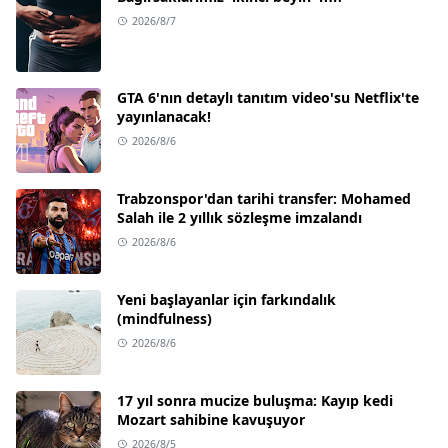
2026/8/7
GTA 6'nın detaylı tanıtım video'su Netflix'te
yayınlanacak!
2026/8/6
Trabzonspor'dan tarihi transfer: Mohamed
Salah ile 2 yıllık sözleşme imzalandı
2026/8/6
Yeni başlayanlar için farkındalık
(mindfulness)
2026/8/6
17 yıl sonra mucize buluşma: Kayıp kedi
Mozart sahibine kavuşuyor
2026/8/5