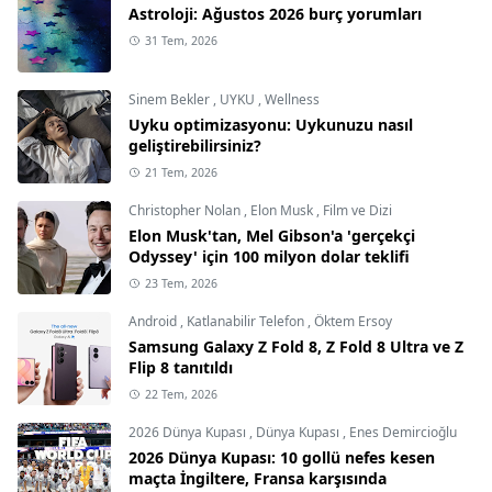
Astroloji: Ağustos 2026 burç yorumları
31 Tem, 2026
Sinem Bekler
,
UYKU
,
Wellness
Uyku optimizasyonu: Uykunuzu nasıl
geliştirebilirsiniz?
21 Tem, 2026
Christopher Nolan
,
Elon Musk
,
Film ve Dizi
Elon Musk'tan, Mel Gibson'a 'gerçekçi
Odyssey' için 100 milyon dolar teklifi
23 Tem, 2026
Android
,
Katlanabilir Telefon
,
Öktem Ersoy
Samsung Galaxy Z Fold 8, Z Fold 8 Ultra ve Z
Flip 8 tanıtıldı
22 Tem, 2026
2026 Dünya Kupası
,
Dünya Kupası
,
Enes Demircioğlu
2026 Dünya Kupası: 10 gollü nefes kesen
maçta İngiltere, Fransa karşısında