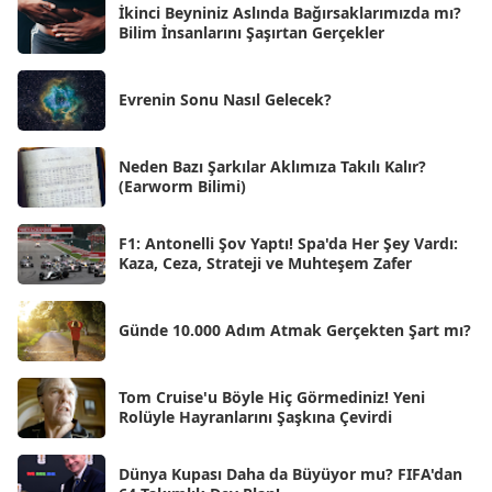
İkinci Beyniniz Aslında Bağırsaklarımızda mı?
Eyl 2025
Bilim İnsanlarını Şaşırtan Gerçekler
[56]
Ağu 2025
[25]
Evrenin Sonu Nasıl Gelecek?
Tem 2025
[45]
Haz 2025
[38]
Neden Bazı Şarkılar Aklımıza Takılı Kalır?
(Earworm Bilimi)
May 2025
[54]
Nis 2025
[56]
F1: Antonelli Şov Yaptı! Spa'da Her Şey Vardı:
Kaza, Ceza, Strateji ve Muhteşem Zafer
Mar 2025
[50]
Şub 2025
[57]
Günde 10.000 Adım Atmak Gerçekten Şart mı?
Oca 2025
[53]
Ara 2024
Tom Cruise'u Böyle Hiç Görmediniz! Yeni
[25]
Rolüyle Hayranlarını Şaşkına Çevirdi
Kas 2024
[33]
Dünya Kupası Daha da Büyüyor mu? FIFA'dan
Eki 2024
[46]