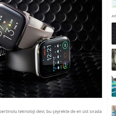
AY
upertinolu teknoloji devi, bu çeyrekte de en üst sırada