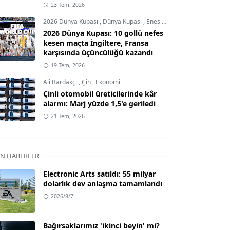
23 Tem, 2026
2026 Dünya Kupası
,
Dünya Kupası
,
Enes Demircioğlu
2026 Dünya Kupası: 10 gollü nefes
kesen maçta İngiltere, Fransa
karşısında üçüncülüğü kazandı
19 Tem, 2026
Ali Bardakçı
,
Çin
,
Ekonomi
Çinli otomobil üreticilerinde kâr
alarmı: Marj yüzde 1,5'e geriledi
21 Tem, 2026
N HABERLER
Electronic Arts satıldı: 55 milyar
dolarlık dev anlaşma tamamlandı
2026/8/7
Bağırsaklarımız 'ikinci beyin' mi?