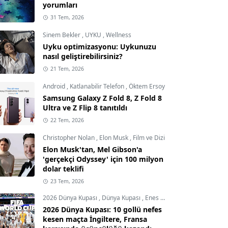
yorumları
31 Tem, 2026
Sinem Bekler
,
UYKU
,
Wellness
Uyku optimizasyonu: Uykunuzu
nasıl geliştirebilirsiniz?
21 Tem, 2026
Android
,
Katlanabilir Telefon
,
Öktem Ersoy
Samsung Galaxy Z Fold 8, Z Fold 8
Ultra ve Z Flip 8 tanıtıldı
22 Tem, 2026
Christopher Nolan
,
Elon Musk
,
Film ve Dizi
Elon Musk'tan, Mel Gibson'a
'gerçekçi Odyssey' için 100 milyon
dolar teklifi
23 Tem, 2026
2026 Dünya Kupası
,
Dünya Kupası
,
Enes Demircioğlu
2026 Dünya Kupası: 10 gollü nefes
kesen maçta İngiltere, Fransa