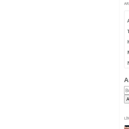
AR
A
LI