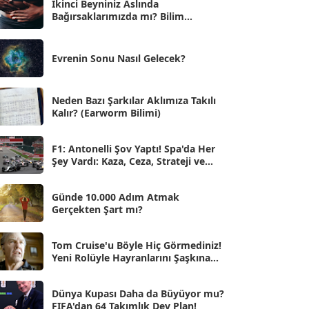
İkinci Beyniniz Aslında
Bağırsaklarımızda mı? Bilim
Eyl 2025
[56]
İnsanlarını Şaşırtan Gerçekler
Ağu 2025
[25]
Evrenin Sonu Nasıl Gelecek?
Tem 2025
[45]
Haz 2025
[38]
Neden Bazı Şarkılar Aklımıza Takılı
Kalır? (Earworm Bilimi)
May 2025
[54]
Nis 2025
[56]
F1: Antonelli Şov Yaptı! Spa'da Her
Şey Vardı: Kaza, Ceza, Strateji ve
Mar 2025
[50]
Muhteşem Zafer
Şub 2025
[57]
Günde 10.000 Adım Atmak
Gerçekten Şart mı?
Oca 2025
[53]
Ara 2024
Tom Cruise'u Böyle Hiç Görmediniz!
[25]
Yeni Rolüyle Hayranlarını Şaşkına
Çevirdi
Kas 2024
[33]
Dünya Kupası Daha da Büyüyor mu?
Eki 2024
[46]
FIFA'dan 64 Takımlık Dev Plan!