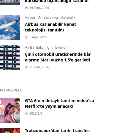
karşısında üçüncülüğü kazandı
19 Tem, 2026
Airbus
,
Ali Bardakçı
,
Havacılık
Airbus katlanabilir kanat
teknolojisi tanıtıldı
5 Ağu, 2026
Ali Bardakçı
,
Çin
,
Ekonomi
Çinli otomobil üreticilerinde kâr
alarmı: Marj yüzde 1,5'e geriledi
21 Tem, 2026
N HABERLER
GTA 6'nın detaylı tanıtım video'su
Netflix'te yayınlanacak!
2026/8/6
Trabzonspor'dan tarihi transfer: