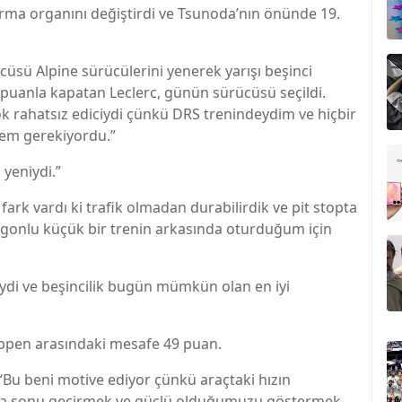
rma organını değiştirdi ve Tsunoda’nın önünde 19.
cüsü Alpine sürücülerini yenerek yarışı beşinci
puanla kapatan Leclerc, günün sürücüsü seçildi.
çok rahatsız ediciydi çünkü DRS trenindeydim ve hiçbir
mem gerekiyordu.”
yeniydi.”
rk vardı ki trafik olmadan durabilirdik ve pit stopta
vagonlu küçük bir trenin arkasında oturduğum için
iydi ve beşincilik bugün mümkün olan en iyi
appen arasındaki mesafe 49 puan.
: “Bu beni motive ediyor çünkü araçtaki hızın
hafta sonu geçirmek ve güçlü olduğumuzu göstermek