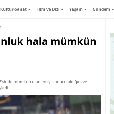
Kültür-Sanat
Film ve Dizi
Yaşam
Gündem
1
yonluk hala mümkün
P’sinde mümkün olan en iyi sonucu aldığını ve
ledi.