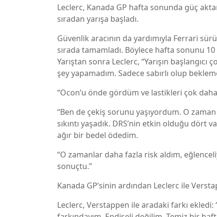
Leclerc, Kanada GP hafta sonunda güç akta
sıradan yarışa başladı.
Güvenlik aracının da yardımıyla Ferrari sürü
sırada tamamladı. Böylece hafta sonunu 10 
Yarıştan sonra Leclerc, “Yarışın başlangıcı 
şey yapamadım. Sadece sabırlı olup bekle
“Ocon’u önde gördüm ve lastikleri çok daha 
“Ben de çekiş sorunu yaşıyordum. O zaman fa
sıkıntı yaşadık. DRS’nin etkin olduğu dört 
ağır bir bedel ödedim.
“O zamanlar daha fazla risk aldım, eğlencel
sonuçtu.”
Kanada GP’sinin ardından Leclerc ile Verst
Leclerc, Verstappen ile aradaki farkı ekledi
farkındayım. Endişeli değilim. Temiz bir 