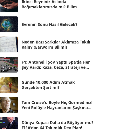
İkinci Beyniniz Aslında
Bağırsaklarımızda mı? Bilim
Eyl 2025
[56]
İnsanlarını Şaşırtan Gerçekler
Ağu 2025
[25]
Evrenin Sonu Nasıl Gelecek?
Tem 2025
[45]
Haz 2025
[38]
Neden Bazı Şarkılar Aklımıza Takılı
Kalır? (Earworm Bilimi)
May 2025
[54]
Nis 2025
[56]
F1: Antonelli Şov Yaptı! Spa'da Her
Şey Vardı: Kaza, Ceza, Strateji ve
Mar 2025
[50]
Muhteşem Zafer
Şub 2025
[57]
Günde 10.000 Adım Atmak
Gerçekten Şart mı?
Oca 2025
[53]
Ara 2024
Tom Cruise'u Böyle Hiç Görmediniz!
[25]
Yeni Rolüyle Hayranlarını Şaşkına
Çevirdi
Kas 2024
[33]
Dünya Kupası Daha da Büyüyor mu?
Eki 2024
[46]
FIFA'dan 64 Takımlık Dev Plan!