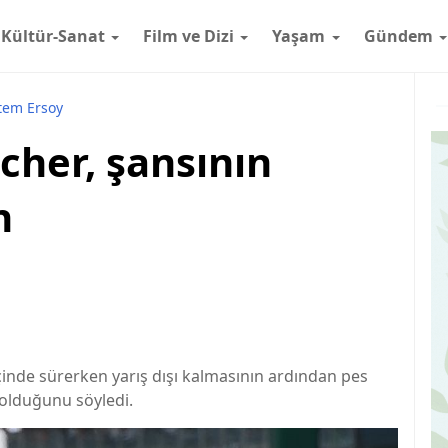
Kültür-Sanat
Film ve Dizi
Yaşam
Gündem
tem Ersoy
cher, şansının
n
inde sürerken yarış dışı kalmasının ardından pes
olduğunu söyledi.