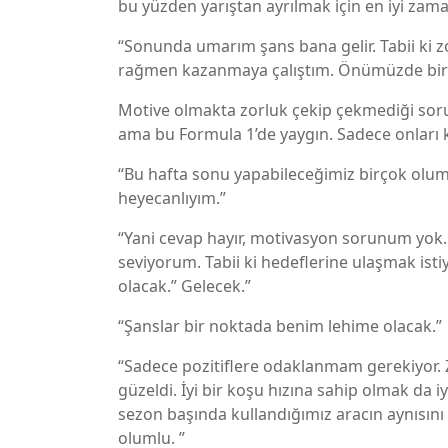
bu yüzden yarıştan ayrılmak için en iyi zama
“Sonunda umarım şans bana gelir. Tabii ki 
rağmen kazanmaya çalıştım. Önümüzde bir y
Motive olmakta zorluk çekip çekmediği soru
ama bu Formula 1’de yaygın. Sadece onları 
“Bu hafta sonu yapabileceğimiz birçok oluml
heyecanlıyım.”
“Yani cevap hayır, motivasyon sorunum yo
seviyorum. Tabii ki hedeflerine ulaşmak ist
olacak.” Gelecek.”
“Şanslar bir noktada benim lehime olacak.”
“Sadece pozitiflere odaklanmam gerekiyor. Z
güzeldi. İyi bir koşu hızına sahip olmak da
sezon başında kullandığımız aracın aynısını 
olumlu. ”