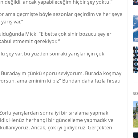
n değildi, ancak yapabileceğim hiçbir şey yoktu.”
zor ama geçmişte böyle sezonlar geçirdim ve her şeye
arış var.”
lduğunda Mick, “Elbette çok sinir bozucu şeyler
kabul etmemiz gerekiyor. ”
u şey var, bu yüzden sonraki yarışlar için çok
k. Buradayım çünkü sporu seviyorum. Burada koşmayı
iyorsun, ama eminim ki biz” Bundan daha fazla fırsatı
SO
orlu yarışlardan sonra iyi bir sıralama yapmak
 iyidir. Henüz herhangi bir güncelleme yapmadık ve
kullanıyoruz. Ancak, çok iyi gidiyoruz. Gerçekten