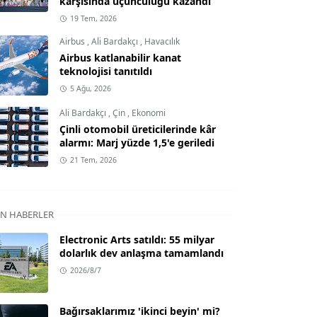
karşısında üçüncülüğü kazandı
19 Tem, 2026
Airbus
,
Ali Bardakçı
,
Havacılık
Airbus katlanabilir kanat
teknolojisi tanıtıldı
5 Ağu, 2026
Ali Bardakçı
,
Çin
,
Ekonomi
Çinli otomobil üreticilerinde kâr
alarmı: Marj yüzde 1,5'e geriledi
21 Tem, 2026
N HABERLER
Electronic Arts satıldı: 55 milyar
dolarlık dev anlaşma tamamlandı
2026/8/7
Bağırsaklarımız 'ikinci beyin' mi?