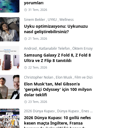
yorumları
31 Tem, 2026
Sinem Bekler
,
UYKU
,
Wellness
Uyku optimizasyonu: Uykunuzu
nasıl geliştirebilirsiniz?
21 Tem, 2026
Android
,
Katlanabilir Telefon
,
Öktem Ersoy
Samsung Galaxy Z Fold 8, Z Fold 8
Ultra ve Z Flip 8 tanıtıldı
22 Tem, 2026
Christopher Nolan
,
Elon Musk
,
Film ve Dizi
Elon Musk'tan, Mel Gibson'a
'gerçekçi Odyssey' için 100 milyon
dolar teklifi
23 Tem, 2026
2026 Dünya Kupası
,
Dünya Kupası
,
Enes Demircioğlu
2026 Dünya Kupası: 10 gollü nefes
kesen maçta İngiltere, Fransa