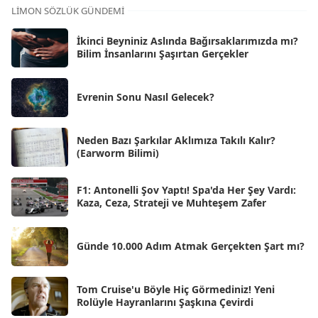
Kas 2025
[62]
LIMON SÖZLÜK GÜNDEMI
Eki 2025
[75]
İkinci Beyniniz Aslında Bağırsaklarımızda mı?
Eyl 2025
Bilim İnsanlarını Şaşırtan Gerçekler
[56]
Ağu 2025
[25]
Evrenin Sonu Nasıl Gelecek?
Tem 2025
[45]
Haz 2025
[38]
Neden Bazı Şarkılar Aklımıza Takılı Kalır?
(Earworm Bilimi)
May 2025
[54]
Nis 2025
[56]
F1: Antonelli Şov Yaptı! Spa'da Her Şey Vardı:
Kaza, Ceza, Strateji ve Muhteşem Zafer
Mar 2025
[50]
Şub 2025
[57]
Günde 10.000 Adım Atmak Gerçekten Şart mı?
Oca 2025
[53]
Ara 2024
Tom Cruise'u Böyle Hiç Görmediniz! Yeni
[25]
Rolüyle Hayranlarını Şaşkına Çevirdi
Kas 2024
[33]