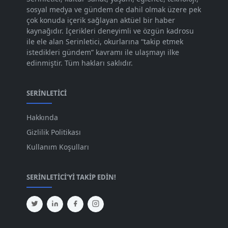
sosyal medya ve gündem de dahil olmak üzere pek
Eki 2023
[73]
çok konuda içerik sağlayan aktüel bir haber
Eyl 2023
kaynağıdır. İçerikleri deneyimli ve özgün kadrosu
[73]
ile ele alan Serinletici, okurlarına “takip etmek
Ağu 2023
[74]
istedikleri gündem” kavramı ile ulaşmayı ilke
edinmiştir. Tüm hakları saklıdır.
Tem 2023
[76]
Haz 2023
[78]
SERINLETICI
May 2023
[66]
Hakkında
Nis 2023
[96]
Gizlilik Politikası
Mar 2023
[79]
Kullanım Koşulları
Şub 2023
[44]
SERINLETICI'YI TAKIP EDIN!
Oca 2023
[87]
Ara 2022
[82]
Kas 2022
[61]