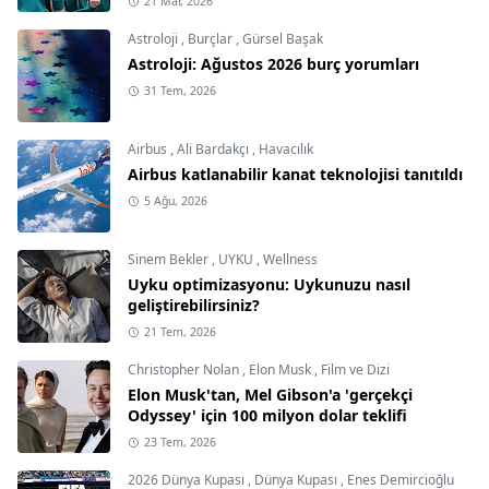
21 Mar, 2026
Astroloji
,
Burçlar
,
Gürsel Başak
Astroloji: Ağustos 2026 burç yorumları
31 Tem, 2026
Airbus
,
Ali Bardakçı
,
Havacılık
Airbus katlanabilir kanat teknolojisi tanıtıldı
5 Ağu, 2026
Sinem Bekler
,
UYKU
,
Wellness
Uyku optimizasyonu: Uykunuzu nasıl
geliştirebilirsiniz?
21 Tem, 2026
Christopher Nolan
,
Elon Musk
,
Film ve Dizi
Elon Musk'tan, Mel Gibson'a 'gerçekçi
Odyssey' için 100 milyon dolar teklifi
23 Tem, 2026
2026 Dünya Kupası
,
Dünya Kupası
,
Enes Demircioğlu