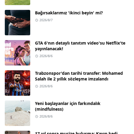
Bağırsaklarımız 'ikinci beyin' mi?
2026/8/7
GTA 6'nın detaylı tanıtım video'su Netflix'te
yayınlanacak!
2026/8/6
Trabzonspor'dan tarihi transfer: Mohamed
Salah ile 2 yıllık sözleşme imzalandı
2026/8/6
Yeni başlayanlar için farkındalık
(mindfulness)
2026/8/6
17 yıl sonra mucize buluşma: Kayıp kedi