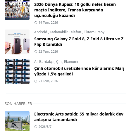
2026 Dünya Kupası: 10 gollü nefes kesen
maçta İngiltere, Fransa karşısında
üçüncülüğü kazandı
19 Tem, 2026
Android
,
Katlanabilir Telefon
,
Öktem Ersoy
Samsung Galaxy Z Fold 8, Z Fold 8 Ultra ve Z
Flip 8 tanıtıldı
22 Tem, 2026
Ali Bardakçı
,
Çin
,
Ekonomi
Çinli otomobil üreticilerinde kâr alarmı: Marj
yüzde 1,5'e geriledi
21 Tem, 2026
SON HABERLER
Electronic Arts satıldı: 55 milyar dolarlık dev
anlaşma tamamlandı
2026/8/7