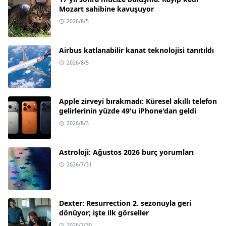
Mozart sahibine kavuşuyor
2026/8/5
Airbus katlanabilir kanat teknolojisi tanıtıldı
2026/8/5
Apple zirveyi bırakmadı: Küresel akıllı telefon
gelirlerinin yüzde 49'u iPhone'dan geldi
2026/8/3
Astroloji: Ağustos 2026 burç yorumları
2026/7/31
Dexter: Resurrection 2. sezonuyla geri
dönüyor; işte ilk görseller
2026/7/30