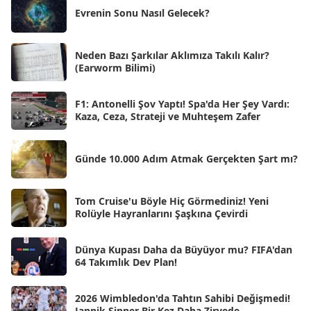
Evrenin Sonu Nasıl Gelecek?
Tem 2025
[45]
Haz 2025
[38]
Neden Bazı Şarkılar Aklımıza Takılı Kalır?
(Earworm Bilimi)
May 2025
[54]
Nis 2025
[56]
F1: Antonelli Şov Yaptı! Spa'da Her Şey Vardı:
Kaza, Ceza, Strateji ve Muhteşem Zafer
Mar 2025
[50]
Şub 2025
[57]
Günde 10.000 Adım Atmak Gerçekten Şart mı?
Oca 2025
[53]
Ara 2024
Tom Cruise'u Böyle Hiç Görmediniz! Yeni
[25]
Rolüyle Hayranlarını Şaşkına Çevirdi
Kas 2024
[33]
Dünya Kupası Daha da Büyüyor mu? FIFA'dan
Eki 2024
[46]
64 Takımlık Dev Plan!
Eyl 2024
[33]
2026 Wimbledon'da Tahtın Sahibi Değişmedi!
Ağu 2024
[10]
Jannik Sinner Bir Kez Daha Zirvede