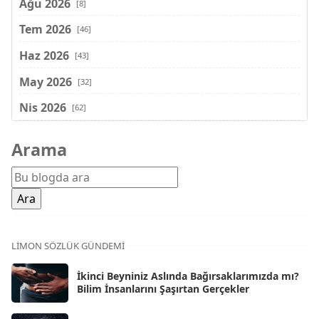
Ağu 2026
[8]
Tem 2026
[46]
Haz 2026
[43]
May 2026
[32]
Nis 2026
[62]
Mar 2026
[81]
Arama
Şub 2026
[71]
Oca 2026
[72]
Ara 2025
[71]
Kas 2025
[62]
LIMON SÖZLÜK GÜNDEMI
Eki 2025
[75]
İkinci Beyniniz Aslında Bağırsaklarımızda mı?
Eyl 2025
Bilim İnsanlarını Şaşırtan Gerçekler
[56]
Ağu 2025
[25]