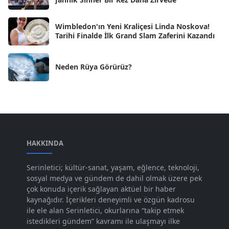
Tem 2024
[21]
Wimbledon'ın Yeni Kraliçesi Linda Noskova!
Haz 2024
[30]
Tarihi Finalde İlk Grand Slam Zaferini Kazandı
May 2024
[90]
Neden Rüya Görürüz?
Nis 2024
[59]
Mar 2024
[52]
Şub 2024
[50]
Oca 2024
[83]
Ara 2023
HAKKINDA
[101]
Kas 2023
[82]
Serinletici; kültür-sanat, yaşam, eğlence, teknoloji,
sosyal medya ve gündem de dahil olmak üzere pek
Eki 2023
[73]
çok konuda içerik sağlayan aktüel bir haber
Eyl 2023
kaynağıdır. İçerikleri deneyimli ve özgün kadrosu
[73]
ile ele alan Serinletici, okurlarına “takip etmek
Ağu 2023
[74]
istedikleri gündem” kavramı ile ulaşmayı ilke