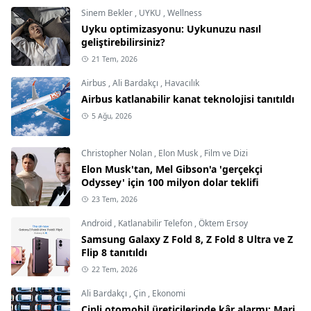
Sinem Bekler
,
UYKU
,
Wellness
Uyku optimizasyonu: Uykunuzu nasıl
geliştirebilirsiniz?
21 Tem, 2026
Airbus
,
Ali Bardakçı
,
Havacılık
Airbus katlanabilir kanat teknolojisi tanıtıldı
5 Ağu, 2026
Christopher Nolan
,
Elon Musk
,
Film ve Dizi
Elon Musk'tan, Mel Gibson'a 'gerçekçi
Odyssey' için 100 milyon dolar teklifi
23 Tem, 2026
Android
,
Katlanabilir Telefon
,
Öktem Ersoy
Samsung Galaxy Z Fold 8, Z Fold 8 Ultra ve Z
Flip 8 tanıtıldı
22 Tem, 2026
Ali Bardakçı
,
Çin
,
Ekonomi
Çinli otomobil üreticilerinde kâr alarmı: Marj