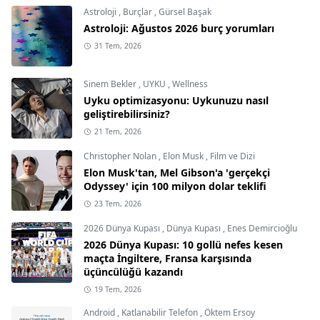
Astroloji
,
Burçlar
,
Gürsel Başak
Astroloji: Ağustos 2026 burç yorumları
31 Tem, 2026
Sinem Bekler
,
UYKU
,
Wellness
Uyku optimizasyonu: Uykunuzu nasıl
geliştirebilirsiniz?
21 Tem, 2026
Christopher Nolan
,
Elon Musk
,
Film ve Dizi
Elon Musk'tan, Mel Gibson'a 'gerçekçi
Odyssey' için 100 milyon dolar teklifi
23 Tem, 2026
2026 Dünya Kupası
,
Dünya Kupası
,
Enes Demircioğlu
2026 Dünya Kupası: 10 gollü nefes kesen
maçta İngiltere, Fransa karşısında
üçüncülüğü kazandı
19 Tem, 2026
Android
,
Katlanabilir Telefon
,
Öktem Ersoy