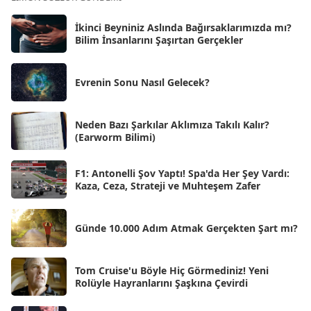
Eki 2025
[75]
İkinci Beyniniz Aslında Bağırsaklarımızda mı?
Eyl 2025
Bilim İnsanlarını Şaşırtan Gerçekler
[56]
Ağu 2025
[25]
Evrenin Sonu Nasıl Gelecek?
Tem 2025
[45]
Haz 2025
[38]
Neden Bazı Şarkılar Aklımıza Takılı Kalır?
(Earworm Bilimi)
May 2025
[54]
Nis 2025
[56]
F1: Antonelli Şov Yaptı! Spa'da Her Şey Vardı:
Kaza, Ceza, Strateji ve Muhteşem Zafer
Mar 2025
[50]
Şub 2025
[57]
Günde 10.000 Adım Atmak Gerçekten Şart mı?
Oca 2025
[53]
Ara 2024
Tom Cruise'u Böyle Hiç Görmediniz! Yeni
[25]
Rolüyle Hayranlarını Şaşkına Çevirdi
Kas 2024
[33]