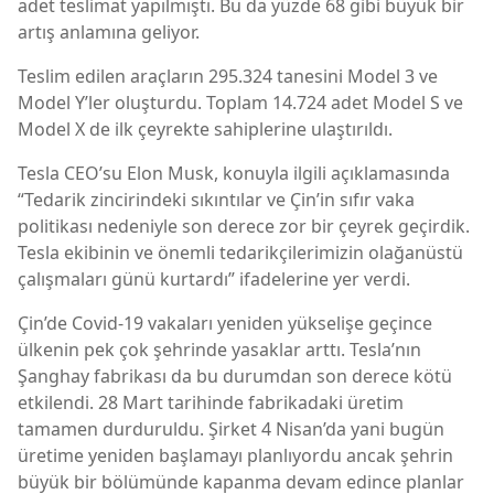
adet teslimat yapılmıştı. Bu da yüzde 68 gibi büyük bir
artış anlamına geliyor.
Teslim edilen araçların 295.324 tanesini Model 3 ve
Model Y’ler oluşturdu. Toplam 14.724 adet Model S ve
Model X de ilk çeyrekte sahiplerine ulaştırıldı.
Tesla CEO’su Elon Musk, konuyla ilgili açıklamasında
“Tedarik zincirindeki sıkıntılar ve Çin’in sıfır vaka
politikası nedeniyle son derece zor bir çeyrek geçirdik.
Tesla ekibinin ve önemli tedarikçilerimizin olağanüstü
çalışmaları günü kurtardı” ifadelerine yer verdi.
Çin’de Covid-19 vakaları yeniden yükselişe geçince
ülkenin pek çok şehrinde yasaklar arttı. Tesla’nın
Şanghay fabrikası da bu durumdan son derece kötü
etkilendi. 28 Mart tarihinde fabrikadaki üretim
tamamen durduruldu. Şirket 4 Nisan’da yani bugün
üretime yeniden başlamayı planlıyordu ancak şehrin
büyük bir bölümünde kapanma devam edince planlar