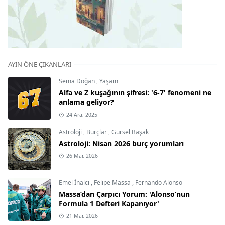
AYIN ÖNE ÇIKANLARI
Sema Doğan
,
Yaşam
Alfa ve Z kuşağının şifresi: '6-7' fenomeni ne
anlama geliyor?
24 Ara, 2025
Astroloji
,
Burçlar
,
Gürsel Başak
Astroloji: Nisan 2026 burç yorumları
26 Mar, 2026
Emel İnalcı
,
Felipe Massa
,
Fernando Alonso
Massa’dan Çarpıcı Yorum: 'Alonso’nun
Formula 1 Defteri Kapanıyor'
21 Mar, 2026