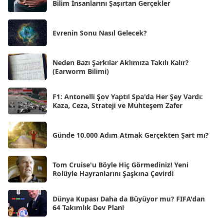
Eyl 2025
Bilim İnsanlarını Şaşırtan Gerçekler
[56]
Ağu 2025
[25]
Evrenin Sonu Nasıl Gelecek?
Tem 2025
[45]
Haz 2025
[38]
Neden Bazı Şarkılar Aklımıza Takılı Kalır?
(Earworm Bilimi)
May 2025
[54]
Nis 2025
[56]
F1: Antonelli Şov Yaptı! Spa'da Her Şey Vardı:
Kaza, Ceza, Strateji ve Muhteşem Zafer
Mar 2025
[50]
Şub 2025
[57]
Günde 10.000 Adım Atmak Gerçekten Şart mı?
Oca 2025
[53]
Ara 2024
Tom Cruise'u Böyle Hiç Görmediniz! Yeni
[25]
Rolüyle Hayranlarını Şaşkına Çevirdi
Kas 2024
[33]
Dünya Kupası Daha da Büyüyor mu? FIFA'dan
Eki 2024
[46]
64 Takımlık Dev Plan!
Eyl 2024
[33]