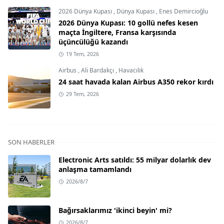
2026 Dünya Kupası
,
Dünya Kupası
,
Enes Demircioğlu
2026 Dünya Kupası: 10 gollü nefes kesen
maçta İngiltere, Fransa karşısında
üçüncülüğü kazandı
19 Tem, 2026
Airbus
,
Ali Bardakçı
,
Havacılık
24 saat havada kalan Airbus A350 rekor kırdı
29 Tem, 2026
SON HABERLER
Electronic Arts satıldı: 55 milyar dolarlık dev
anlaşma tamamlandı
2026/8/7
Bağırsaklarımız 'ikinci beyin' mi?
2026/8/7