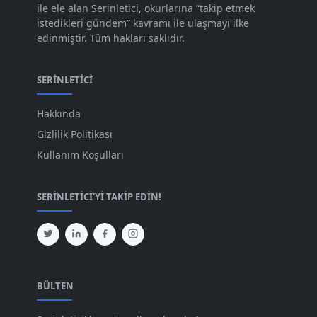
ile ele alan Serinletici, okurlarına “takip etmek
Ağu 2023
[74]
istedikleri gündem” kavramı ile ulaşmayı ilke
edinmiştir. Tüm hakları saklıdır.
Tem 2023
[76]
Haz 2023
[78]
SERINLETICI
May 2023
[66]
Hakkında
Nis 2023
[96]
Gizlilik Politikası
Mar 2023
[79]
Kullanım Koşulları
Şub 2023
[44]
SERINLETICI'YI TAKIP EDIN!
Oca 2023
[87]
Ara 2022
[82]
Kas 2022
[61]
Eki 2022
[64]
BÜLTEN
Eyl 2022
[72]