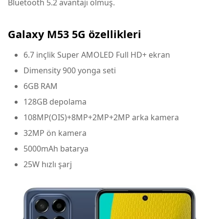
Bluetooth 5.2 avantajı olmuş.
Galaxy M53 5G özellikleri
6.7 inçlik Super AMOLED Full HD+ ekran
Dimensity 900 yonga seti
6GB RAM
128GB depolama
108MP(OIS)+8MP+2MP+2MP arka kamera
32MP ön kamera
5000mAh batarya
25W hızlı şarj