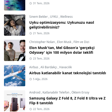
31 Tem, 2026
Sinem Bekler
,
UYKU
,
Wellness
Uyku optimizasyonu: Uykunuzu nasıl
geliştirebilirsiniz?
21 Tem, 2026
Christopher Nolan
,
Elon Musk
,
Film ve Dizi
Elon Musk'tan, Mel Gibson'a 'gerçekçi
Odyssey' için 100 milyon dolar teklifi
23 Tem, 2026
Airbus
,
Ali Bardakçı
,
Havacılık
Airbus katlanabilir kanat teknolojisi tanıtıldı
5 Ağu, 2026
Android
,
Katlanabilir Telefon
,
Öktem Ersoy
Samsung Galaxy Z Fold 8, Z Fold 8 Ultra ve Z
Flip 8 tanıtıldı
22 Tem, 2026