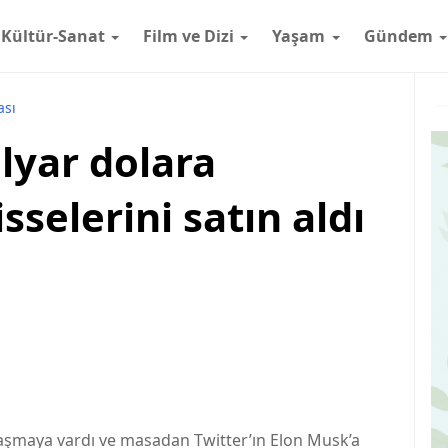
Kültür-Sanat
Film ve Dizi
Yaşam
Gündem
ası
lyar dolara
sselerini satın aldı
aşmaya vardı ve masadan Twitter’ın Elon Musk’a