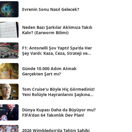
Eki 2025
[75]
Evrenin Sonu Nasıl Gelecek?
Eyl 2025
[56]
Ağu 2025
[25]
Neden Bazı Şarkılar Aklımıza Takılı
Kalır? (Earworm Bilimi)
Tem 2025
[45]
Haz 2025
[38]
F1: Antonelli Şov Yaptı! Spa'da Her
Şey Vardı: Kaza, Ceza, Strateji ve
May 2025
[54]
Muhteşem Zafer
Nis 2025
[56]
Günde 10.000 Adım Atmak
Gerçekten Şart mı?
Mar 2025
[50]
Şub 2025
[57]
Tom Cruise'u Böyle Hiç Görmediniz!
Yeni Rolüyle Hayranlarını Şaşkına
Oca 2025
Çevirdi
[53]
Ara 2024
Dünya Kupası Daha da Büyüyor mu?
[25]
FIFA'dan 64 Takımlık Dev Plan!
Kas 2024
[33]
2026 Wimbledon'da Tahtın Sahibi
Eki 2024
[46]