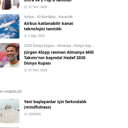
22 Tem, 2026
Airbus
,
Ali Bardakçı
,
Havacılık
Airbus katlanabilir kanat
teknolojisi tanıtıldı
5 Ağu, 2026
2030 Dünya Kupası
,
Almanya
,
Dünya Kupası
Jürgen Klopp resmen Almanya Milli
Takımı'nın başında! Hedef 2030
Dünya Kupası
25 Tem, 2026
N HABERLER
Yeni başlayanlar için farkındalık
(mindfulness)
2026/8/6