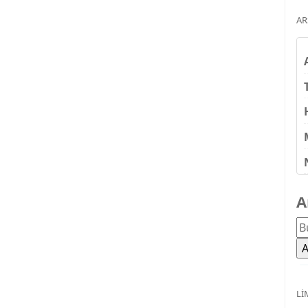
AR
A
LI