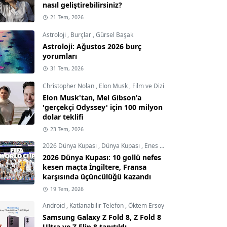
nasıl geliştirebilirsiniz?
21 Tem, 2026
Astroloji
,
Burçlar
,
Gürsel Başak
Astroloji: Ağustos 2026 burç
yorumları
31 Tem, 2026
Christopher Nolan
,
Elon Musk
,
Film ve Dizi
Elon Musk'tan, Mel Gibson'a
'gerçekçi Odyssey' için 100 milyon
dolar teklifi
23 Tem, 2026
2026 Dünya Kupası
,
Dünya Kupası
,
Enes Demircioğlu
2026 Dünya Kupası: 10 gollü nefes
kesen maçta İngiltere, Fransa
karşısında üçüncülüğü kazandı
19 Tem, 2026
Android
,
Katlanabilir Telefon
,
Öktem Ersoy
Samsung Galaxy Z Fold 8, Z Fold 8
Ultra ve Z Flip 8 tanıtıldı