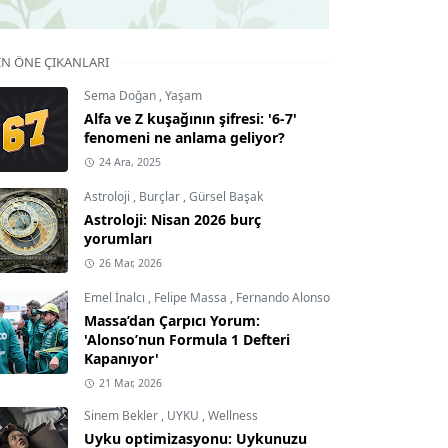
IN ÖNE ÇIKANLARI
Sema Doğan
,
Yaşam
Alfa ve Z kuşağının şifresi: '6-7'
fenomeni ne anlama geliyor?
24 Ara, 2025
Astroloji
,
Burçlar
,
Gürsel Başak
Astroloji: Nisan 2026 burç
yorumları
26 Mar, 2026
Emel İnalcı
,
Felipe Massa
,
Fernando Alonso
Massa’dan Çarpıcı Yorum:
'Alonso’nun Formula 1 Defteri
Kapanıyor'
21 Mar, 2026
Sinem Bekler
,
UYKU
,
Wellness
Uyku optimizasyonu: Uykunuzu