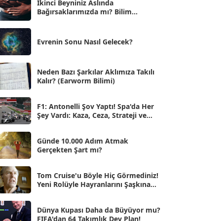
İkinci Beyniniz Aslında
Bağırsaklarımızda mı? Bilim
Eyl 2025
[56]
İnsanlarını Şaşırtan Gerçekler
Ağu 2025
[25]
Evrenin Sonu Nasıl Gelecek?
Tem 2025
[45]
Haz 2025
[38]
Neden Bazı Şarkılar Aklımıza Takılı
Kalır? (Earworm Bilimi)
May 2025
[54]
Nis 2025
[56]
F1: Antonelli Şov Yaptı! Spa'da Her
Şey Vardı: Kaza, Ceza, Strateji ve
Mar 2025
[50]
Muhteşem Zafer
Şub 2025
[57]
Günde 10.000 Adım Atmak
Gerçekten Şart mı?
Oca 2025
[53]
Ara 2024
Tom Cruise'u Böyle Hiç Görmediniz!
[25]
Yeni Rolüyle Hayranlarını Şaşkına
Çevirdi
Kas 2024
[33]
Dünya Kupası Daha da Büyüyor mu?
Eki 2024
[46]
FIFA'dan 64 Takımlık Dev Plan!