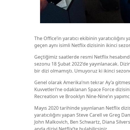
The Office’in yaratıcı ekibinin yaratıcılığını
geçen aynı isimli Netflix dizisinin ikinci sezo
Geçtiğimiz saatlerde resmi Netflix hesabınd
sezonu 18 Şubat 2022’de yayınlanacak. Dizini
bir dizi olmamıştı. Umuyoruz ki ikinci sezonda
Genel olarak Amerika’nın tekrar Ay’a gitmesi
Kuvvetleri’ne odaklanan Space Force dizisini
Recreation ve Brooklyn Nine-Nine’ın yapımc
Mayıs 2020 tarihinde yayınlanan Netflix dizis
yaratıcılığını yapan Steve Carell ve Greg Da
John Malkovich, Ben Schwartz, Diana Silve
anda diziyi Netflix’te bulabilirsiniz.