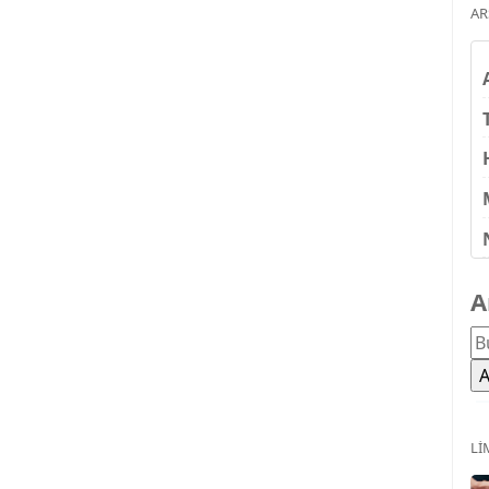
AR
A
LI