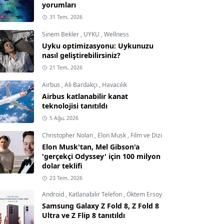
yorumları
31 Tem, 2026
Sinem Bekler
,
UYKU
,
Wellness
Uyku optimizasyonu: Uykunuzu
nasıl geliştirebilirsiniz?
21 Tem, 2026
Airbus
,
Ali Bardakçı
,
Havacılık
Airbus katlanabilir kanat
teknolojisi tanıtıldı
5 Ağu, 2026
Christopher Nolan
,
Elon Musk
,
Film ve Dizi
Elon Musk'tan, Mel Gibson'a
'gerçekçi Odyssey' için 100 milyon
dolar teklifi
23 Tem, 2026
Android
,
Katlanabilir Telefon
,
Öktem Ersoy
Samsung Galaxy Z Fold 8, Z Fold 8
Ultra ve Z Flip 8 tanıtıldı