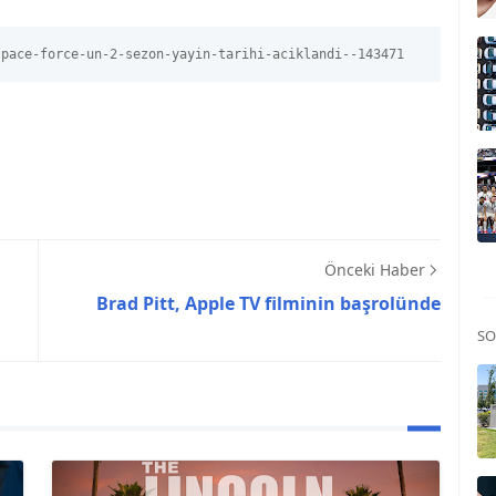
space-force-un-2-sezon-yayin-tarihi-aciklandi--143471
Önceki Haber
Brad Pitt, Apple TV filminin başrolünde
SO