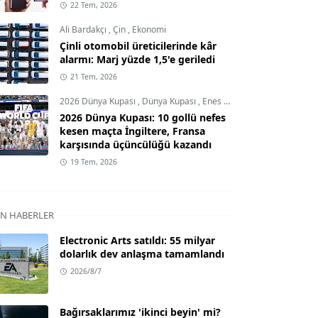
22 Tem, 2026
Ali Bardakçı
,
Çin
,
Ekonomi
Çinli otomobil üreticilerinde kâr
alarmı: Marj yüzde 1,5'e geriledi
21 Tem, 2026
2026 Dünya Kupası
,
Dünya Kupası
,
Enes Demircioğlu
2026 Dünya Kupası: 10 gollü nefes
kesen maçta İngiltere, Fransa
karşısında üçüncülüğü kazandı
19 Tem, 2026
N HABERLER
Electronic Arts satıldı: 55 milyar
dolarlık dev anlaşma tamamlandı
2026/8/7
Bağırsaklarımız 'ikinci beyin' mi?