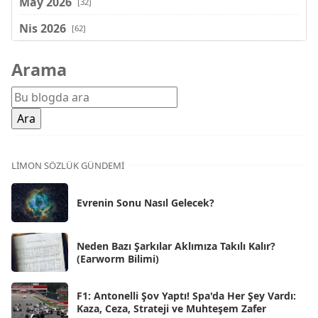
May 2026
[32]
Nis 2026
[62]
Mar 2026
[81]
Arama
Şub 2026
[71]
Oca 2026
[72]
Ara 2025
[71]
Kas 2025
[62]
LIMON SÖZLÜK GÜNDEMI
Eki 2025
[75]
Evrenin Sonu Nasıl Gelecek?
Eyl 2025
[56]
Ağu 2025
[25]
Neden Bazı Şarkılar Aklımıza Takılı Kalır?
(Earworm Bilimi)
Tem 2025
[45]
Haz 2025
[38]
F1: Antonelli Şov Yaptı! Spa'da Her Şey Vardı:
Kaza, Ceza, Strateji ve Muhteşem Zafer
May 2025
[54]