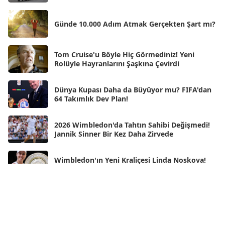
Nis 2025
[56]
Günde 10.000 Adım Atmak Gerçekten Şart mı?
Mar 2025
[50]
Şub 2025
[57]
Tom Cruise'u Böyle Hiç Görmediniz! Yeni
Rolüyle Hayranlarını Şaşkına Çevirdi
Oca 2025
[53]
Ara 2024
Dünya Kupası Daha da Büyüyor mu? FIFA'dan
[25]
64 Takımlık Dev Plan!
Kas 2024
[33]
2026 Wimbledon'da Tahtın Sahibi Değişmedi!
Eki 2024
[46]
Jannik Sinner Bir Kez Daha Zirvede
Eyl 2024
[33]
Wimbledon'ın Yeni Kraliçesi Linda Noskova!
Ağu 2024
[10]
Tarihi Finalde İlk Grand Slam Zaferini Kazandı
Tem 2024
[21]
Haz 2024
Neden Rüya Görürüz?
[30]
May 2024
[90]