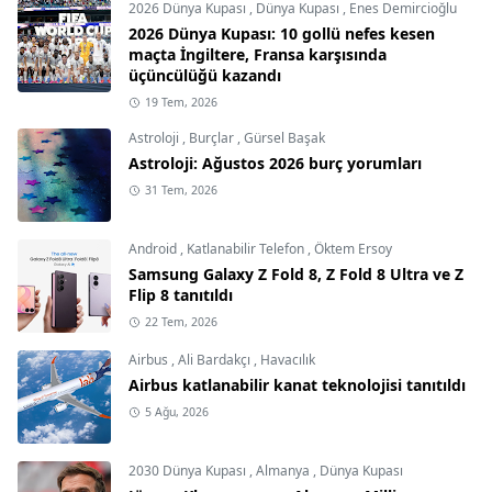
2026 Dünya Kupası
,
Dünya Kupası
,
Enes Demircioğlu
2026 Dünya Kupası: 10 gollü nefes kesen
maçta İngiltere, Fransa karşısında
üçüncülüğü kazandı
19 Tem, 2026
Astroloji
,
Burçlar
,
Gürsel Başak
Astroloji: Ağustos 2026 burç yorumları
31 Tem, 2026
Android
,
Katlanabilir Telefon
,
Öktem Ersoy
Samsung Galaxy Z Fold 8, Z Fold 8 Ultra ve Z
Flip 8 tanıtıldı
22 Tem, 2026
Airbus
,
Ali Bardakçı
,
Havacılık
Airbus katlanabilir kanat teknolojisi tanıtıldı
5 Ağu, 2026
2030 Dünya Kupası
,
Almanya
,
Dünya Kupası