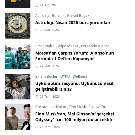
24 Ara, 2025
Astroloji
,
Burçlar
,
Gürsel Başak
Astroloji: Nisan 2026 burç yorumları
26 Mar, 2026
Emel İnalcı
,
Felipe Massa
,
Fernando Alonso
Massa’dan Çarpıcı Yorum: 'Alonso’nun
Formula 1 Defteri Kapanıyor'
21 Mar, 2026
Sinem Bekler
,
UYKU
,
Wellness
Uyku optimizasyonu: Uykunuzu nasıl
geliştirebilirsiniz?
21 Tem, 2026
Christopher Nolan
,
Elon Musk
,
Film ve Dizi
Elon Musk'tan, Mel Gibson'a 'gerçekçi
Odyssey' için 100 milyon dolar teklifi
23 Tem, 2026