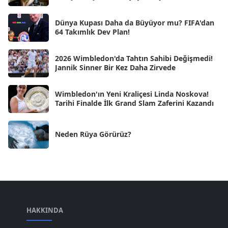
Kas 2024
[33]
Dünya Kupası Daha da Büyüyor mu? FIFA'dan
Eki 2024
[46]
64 Takımlık Dev Plan!
Eyl 2024
[33]
2026 Wimbledon'da Tahtın Sahibi Değişmedi!
Ağu 2024
[10]
Jannik Sinner Bir Kez Daha Zirvede
Tem 2024
[21]
Wimbledon'ın Yeni Kraliçesi Linda Noskova!
Haz 2024
[30]
Tarihi Finalde İlk Grand Slam Zaferini Kazandı
May 2024
[90]
Neden Rüya Görürüz?
Nis 2024
[59]
Mar 2024
[52]
Şub 2024
[50]
Oca 2024
[83]
Ara 2023
HAKKINDA
[101]