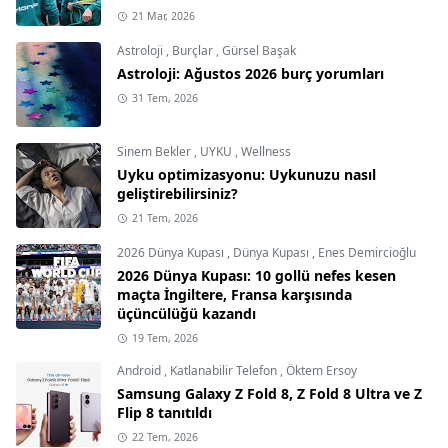
21 Mar, 2026
Astroloji
,
Burçlar
,
Gürsel Başak
Astroloji: Ağustos 2026 burç yorumları
31 Tem, 2026
Sinem Bekler
,
UYKU
,
Wellness
Uyku optimizasyonu: Uykunuzu nasıl
geliştirebilirsiniz?
21 Tem, 2026
2026 Dünya Kupası
,
Dünya Kupası
,
Enes Demircioğlu
2026 Dünya Kupası: 10 gollü nefes kesen
maçta İngiltere, Fransa karşısında
üçüncülüğü kazandı
19 Tem, 2026
Android
,
Katlanabilir Telefon
,
Öktem Ersoy
Samsung Galaxy Z Fold 8, Z Fold 8 Ultra ve Z
Flip 8 tanıtıldı
22 Tem, 2026