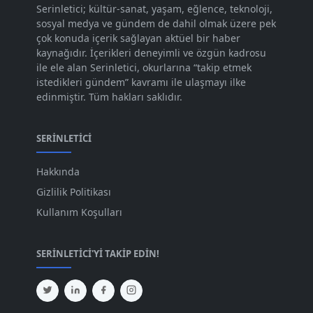
Kas 2023
[82]
Serinletici; kültür-sanat, yaşam, eğlence, teknoloji,
sosyal medya ve gündem de dahil olmak üzere pek
Eki 2023
[73]
çok konuda içerik sağlayan aktüel bir haber
Eyl 2023
kaynağıdır. İçerikleri deneyimli ve özgün kadrosu
[73]
ile ele alan Serinletici, okurlarına “takip etmek
Ağu 2023
[74]
istedikleri gündem” kavramı ile ulaşmayı ilke
edinmiştir. Tüm hakları saklıdır.
Tem 2023
[76]
Haz 2023
[78]
SERINLETICI
May 2023
[66]
Hakkında
Nis 2023
[96]
Gizlilik Politikası
Mar 2023
[79]
Kullanım Koşulları
Şub 2023
[44]
SERINLETICI'YI TAKIP EDIN!
Oca 2023
[87]
Ara 2022
[82]
Kas 2022
[61]