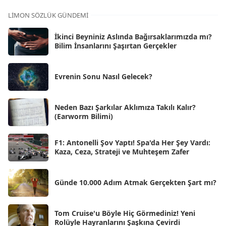
Kas 2025
[62]
LIMON SÖZLÜK GÜNDEMI
Eki 2025
[75]
İkinci Beyniniz Aslında Bağırsaklarımızda mı?
Eyl 2025
Bilim İnsanlarını Şaşırtan Gerçekler
[56]
Ağu 2025
[25]
Evrenin Sonu Nasıl Gelecek?
Tem 2025
[45]
Haz 2025
[38]
Neden Bazı Şarkılar Aklımıza Takılı Kalır?
(Earworm Bilimi)
May 2025
[54]
Nis 2025
[56]
F1: Antonelli Şov Yaptı! Spa'da Her Şey Vardı:
Kaza, Ceza, Strateji ve Muhteşem Zafer
Mar 2025
[50]
Şub 2025
[57]
Günde 10.000 Adım Atmak Gerçekten Şart mı?
Oca 2025
[53]
Ara 2024
Tom Cruise'u Böyle Hiç Görmediniz! Yeni
[25]
Rolüyle Hayranlarını Şaşkına Çevirdi