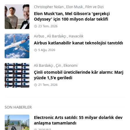
Christopher Nolan
,
Elon Musk
,
Film ve Dizi
Elon Musk'tan, Mel Gibson'a 'gerçekçi
Odyssey' için 100 milyon dolar teklifi
23 Tem, 2026
Airbus
,
Ali Bardakçı
,
Havacılık
Airbus katlanabilir kanat teknolojisi tanıtıldı
5 Ağu, 2026
Ali Bardakçı
,
Çin
,
Ekonomi
Çinli otomobil üreticilerinde kâr alarmı: Marj
yüzde 1,5'e geriledi
21 Tem, 2026
SON HABERLER
Electronic Arts satıldı: 55 milyar dolarlık dev
anlaşma tamamlandı
2026/8/7