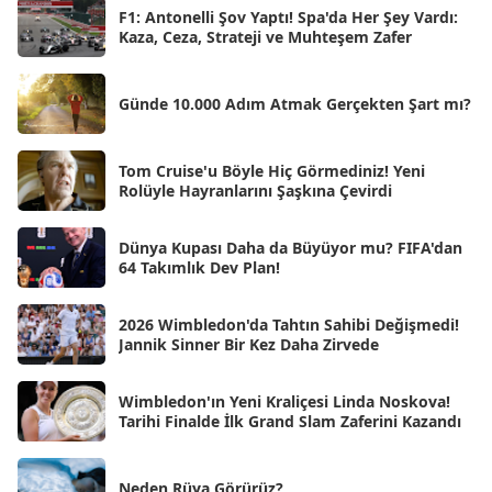
Nis 2025
[56]
F1: Antonelli Şov Yaptı! Spa'da Her Şey Vardı:
Kaza, Ceza, Strateji ve Muhteşem Zafer
Mar 2025
[50]
Şub 2025
[57]
Günde 10.000 Adım Atmak Gerçekten Şart mı?
Oca 2025
[53]
Ara 2024
Tom Cruise'u Böyle Hiç Görmediniz! Yeni
[25]
Rolüyle Hayranlarını Şaşkına Çevirdi
Kas 2024
[33]
Dünya Kupası Daha da Büyüyor mu? FIFA'dan
Eki 2024
[46]
64 Takımlık Dev Plan!
Eyl 2024
[33]
2026 Wimbledon'da Tahtın Sahibi Değişmedi!
Ağu 2024
[10]
Jannik Sinner Bir Kez Daha Zirvede
Tem 2024
[21]
Wimbledon'ın Yeni Kraliçesi Linda Noskova!
Haz 2024
[30]
Tarihi Finalde İlk Grand Slam Zaferini Kazandı
May 2024
[90]
Neden Rüya Görürüz?
Nis 2024
[59]