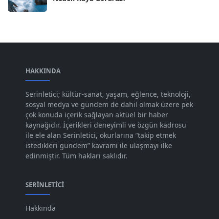
Mar 2024
[52]
Şub 2024
[50]
Oca 2024
[83]
Ara 2023
HAKKINDA
[101]
Kas 2023
[82]
Serinletici; kültür-sanat, yaşam, eğlence, teknoloji,
sosyal medya ve gündem de dahil olmak üzere pek
Eki 2023
[73]
çok konuda içerik sağlayan aktüel bir haber
Eyl 2023
kaynağıdır. İçerikleri deneyimli ve özgün kadrosu
[73]
ile ele alan Serinletici, okurlarına “takip etmek
Ağu 2023
[74]
istedikleri gündem” kavramı ile ulaşmayı ilke
edinmiştir. Tüm hakları saklıdır.
Tem 2023
[76]
Haz 2023
[78]
SERINLETICI
May 2023
[66]
Hakkında
Nis 2023
[96]