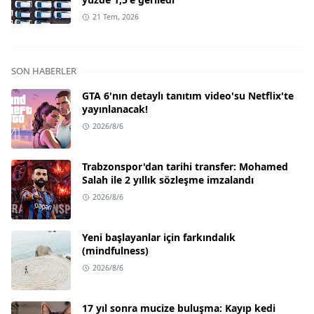
21 Tem, 2026
SON HABERLER
GTA 6'nın detaylı tanıtım video'su Netflix'te
yayınlanacak!
2026/8/6
Trabzonspor'dan tarihi transfer: Mohamed
Salah ile 2 yıllık sözleşme imzalandı
2026/8/6
Yeni başlayanlar için farkındalık
(mindfulness)
2026/8/6
17 yıl sonra mucize buluşma: Kayıp kedi