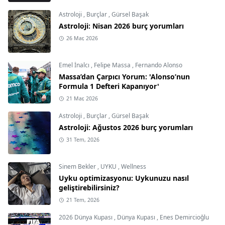
Astroloji
,
Burçlar
,
Gürsel Başak
Astroloji: Nisan 2026 burç yorumları
26 Mar, 2026
Emel İnalcı
,
Felipe Massa
,
Fernando Alonso
Massa’dan Çarpıcı Yorum: 'Alonso’nun
Formula 1 Defteri Kapanıyor'
21 Mar, 2026
Astroloji
,
Burçlar
,
Gürsel Başak
Astroloji: Ağustos 2026 burç yorumları
31 Tem, 2026
Sinem Bekler
,
UYKU
,
Wellness
Uyku optimizasyonu: Uykunuzu nasıl
geliştirebilirsiniz?
21 Tem, 2026
2026 Dünya Kupası
,
Dünya Kupası
,
Enes Demircioğlu