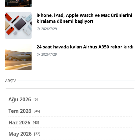
iPhone, iPad, Apple Watch ve Mac ürünlerini
kiralama dönemi başlıyor!
2026/7/29
24 saat havada kalan Airbus A350 rekor kırdı
2026/7/29
ARŞIV
Ağu 2026
[6]
Tem 2026
[46]
Haz 2026
[43]
May 2026
[32]