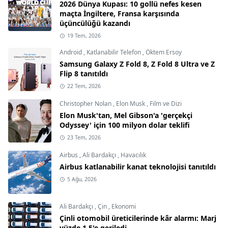
2026 Dünya Kupası: 10 gollü nefes kesen
maçta İngiltere, Fransa karşısında
üçüncülüğü kazandı
19 Tem, 2026
Android
,
Katlanabilir Telefon
,
Öktem Ersoy
Samsung Galaxy Z Fold 8, Z Fold 8 Ultra ve Z
Flip 8 tanıtıldı
22 Tem, 2026
Christopher Nolan
,
Elon Musk
,
Film ve Dizi
Elon Musk'tan, Mel Gibson'a 'gerçekçi
Odyssey' için 100 milyon dolar teklifi
23 Tem, 2026
Airbus
,
Ali Bardakçı
,
Havacılık
Airbus katlanabilir kanat teknolojisi tanıtıldı
5 Ağu, 2026
Ali Bardakçı
,
Çin
,
Ekonomi
Çinli otomobil üreticilerinde kâr alarmı: Marj
yüzde 1,5'e geriledi