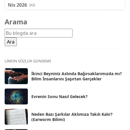
Nis 2026
[62]
Mar 2026
[81]
Arama
Şub 2026
[71]
Oca 2026
[72]
Ara 2025
[71]
Kas 2025
[62]
LIMON SÖZLÜK GÜNDEMI
Eki 2025
[75]
İkinci Beyniniz Aslında Bağırsaklarımızda mı?
Eyl 2025
Bilim İnsanlarını Şaşırtan Gerçekler
[56]
Ağu 2025
[25]
Evrenin Sonu Nasıl Gelecek?
Tem 2025
[45]
Haz 2025
[38]
Neden Bazı Şarkılar Aklımıza Takılı Kalır?
(Earworm Bilimi)
May 2025
[54]