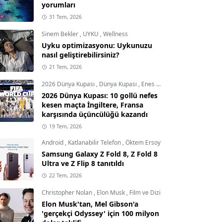
yorumları
31 Tem, 2026
Sinem Bekler
,
UYKU
,
Wellness
Uyku optimizasyonu: Uykunuzu
nasıl geliştirebilirsiniz?
21 Tem, 2026
2026 Dünya Kupası
,
Dünya Kupası
,
Enes Demircioğlu
2026 Dünya Kupası: 10 gollü nefes
kesen maçta İngiltere, Fransa
karşısında üçüncülüğü kazandı
19 Tem, 2026
Android
,
Katlanabilir Telefon
,
Öktem Ersoy
Samsung Galaxy Z Fold 8, Z Fold 8
Ultra ve Z Flip 8 tanıtıldı
22 Tem, 2026
Christopher Nolan
,
Elon Musk
,
Film ve Dizi
Elon Musk'tan, Mel Gibson'a
'gerçekçi Odyssey' için 100 milyon