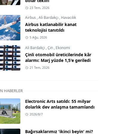
dolar teklifi
23 Tem, 2026
Airbus
,
Ali Bardakçı
,
Havacılık
Airbus katlanabilir kanat
teknolojisi tanıtıldı
5 Ağu, 2026
Ali Bardakçı
,
Çin
,
Ekonomi
Çinli otomobil üreticilerinde kâr
alarmı: Marj yüzde 1,5'e geriledi
21 Tem, 2026
N HABERLER
Electronic Arts satıldı: 55 milyar
dolarlık dev anlaşma tamamlandı
2026/8/7
Bağırsaklarımız 'ikinci beyin' mi?