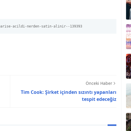
parise-acildi-nerden-satin-alinir--139393
Önceki Haber
Tim Cook: Şirket içinden sızıntı yapanları
tespit edeceğiz