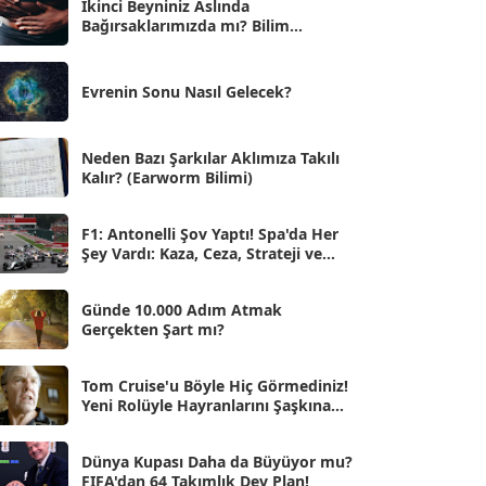
İkinci Beyniniz Aslında
Bağırsaklarımızda mı? Bilim
Eyl 2025
[56]
İnsanlarını Şaşırtan Gerçekler
Ağu 2025
[25]
Evrenin Sonu Nasıl Gelecek?
Tem 2025
[45]
Haz 2025
[38]
Neden Bazı Şarkılar Aklımıza Takılı
Kalır? (Earworm Bilimi)
May 2025
[54]
Nis 2025
[56]
F1: Antonelli Şov Yaptı! Spa'da Her
Şey Vardı: Kaza, Ceza, Strateji ve
Mar 2025
[50]
Muhteşem Zafer
Şub 2025
[57]
Günde 10.000 Adım Atmak
Gerçekten Şart mı?
Oca 2025
[53]
Ara 2024
Tom Cruise'u Böyle Hiç Görmediniz!
[25]
Yeni Rolüyle Hayranlarını Şaşkına
Çevirdi
Kas 2024
[33]
Dünya Kupası Daha da Büyüyor mu?
Eki 2024
[46]
FIFA'dan 64 Takımlık Dev Plan!