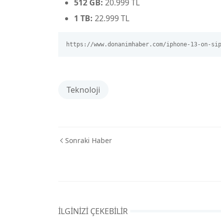
512 GB:
20.999 TL
1 TB:
22.999 TL
https://www.donanimhaber.com/iphone-13-on-si
Teknoloji
Sonraki Haber
İLGINIZI ÇEKEBILIR