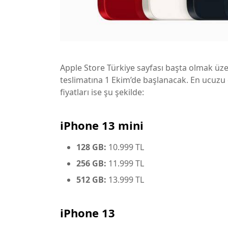
Apple Store Türkiye sayfası başta olmak üze
teslimatına 1 Ekim’de başlanacak. En ucuzu 
fiyatları ise şu şekilde:
iPhone 13 mini
128 GB:
10.999 TL
256 GB:
11.999 TL
512 GB:
13.999 TL
iPhone 13