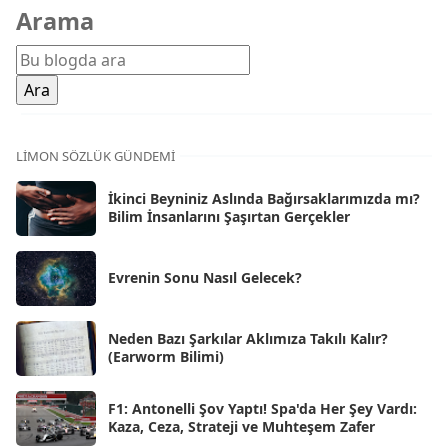
Arama
Şub 2026
[71]
Oca 2026
[72]
Ara 2025
[71]
Kas 2025
[62]
LIMON SÖZLÜK GÜNDEMI
Eki 2025
[75]
İkinci Beyniniz Aslında Bağırsaklarımızda mı?
Eyl 2025
Bilim İnsanlarını Şaşırtan Gerçekler
[56]
Ağu 2025
[25]
Evrenin Sonu Nasıl Gelecek?
Tem 2025
[45]
Haz 2025
[38]
Neden Bazı Şarkılar Aklımıza Takılı Kalır?
(Earworm Bilimi)
May 2025
[54]
Nis 2025
[56]
F1: Antonelli Şov Yaptı! Spa'da Her Şey Vardı:
Kaza, Ceza, Strateji ve Muhteşem Zafer
Mar 2025
[50]