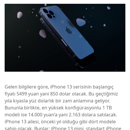
Gelen bilgilere göre, iPhone 13 serisinin başlangıç ​​
fiyatı 5499 yuan yani 850 dolar olacak. Bu geçtiğimiz
yıla kıyasla yüz dolarlık bir zam anlamına geliyor.
Bununla birlikte, en yüksek konfigürasyonlu 1 TB
modeli ise 14.000 yuan’a yani 2.163 dolara satılacak.
iPhone 13 ailesi, önceki yıl olduğu gibi dört modele
sahip olacak. Bunlar; iPhone 13 mini, standart iPhone