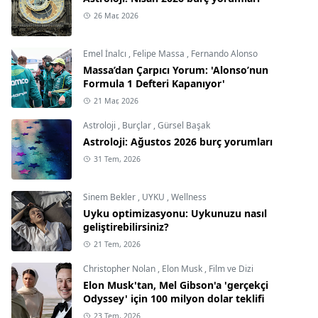
26 Mar, 2026
Emel İnalcı
,
Felipe Massa
,
Fernando Alonso
Massa’dan Çarpıcı Yorum: 'Alonso’nun
Formula 1 Defteri Kapanıyor'
21 Mar, 2026
Astroloji
,
Burçlar
,
Gürsel Başak
Astroloji: Ağustos 2026 burç yorumları
31 Tem, 2026
Sinem Bekler
,
UYKU
,
Wellness
Uyku optimizasyonu: Uykunuzu nasıl
geliştirebilirsiniz?
21 Tem, 2026
Christopher Nolan
,
Elon Musk
,
Film ve Dizi
Elon Musk'tan, Mel Gibson'a 'gerçekçi
Odyssey' için 100 milyon dolar teklifi
23 Tem, 2026