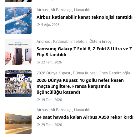
Airbus
,
Ali Bardakçı
,
Havacılık
Airbus katlanabilir kanat teknolojisi tanıtıldı
5 Ağu, 2026
Android
,
Katlanabilir Telefon
,
Öktem Ersoy
Samsung Galaxy Z Fold 8, Z Fold 8 Ultra ve Z
Flip 8 tanıtıldı
22 Tem, 2026
2026 Dünya Kupası
,
Dünya Kupası
,
Enes Demircioğlu
2026 Dünya Kupası: 10 gollü nefes kesen
maçta İngiltere, Fransa karşısında
üçüncülüğü kazandı
19 Tem, 2026
Airbus
,
Ali Bardakçı
,
Havacılık
24 saat havada kalan Airbus A350 rekor kırdı
29 Tem, 2026