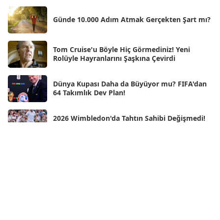
Şub 2025
[57]
Günde 10.000 Adım Atmak Gerçekten Şart mı?
Oca 2025
[53]
Ara 2024
Tom Cruise'u Böyle Hiç Görmediniz! Yeni
[25]
Rolüyle Hayranlarını Şaşkına Çevirdi
Kas 2024
[33]
Dünya Kupası Daha da Büyüyor mu? FIFA'dan
Eki 2024
[46]
64 Takımlık Dev Plan!
Eyl 2024
[33]
2026 Wimbledon'da Tahtın Sahibi Değişmedi!
Ağu 2024
[10]
Jannik Sinner Bir Kez Daha Zirvede
Tem 2024
[21]
Wimbledon'ın Yeni Kraliçesi Linda Noskova!
Haz 2024
[30]
Tarihi Finalde İlk Grand Slam Zaferini Kazandı
May 2024
[90]
Neden Rüya Görürüz?
Nis 2024
[59]
Mar 2024
[52]