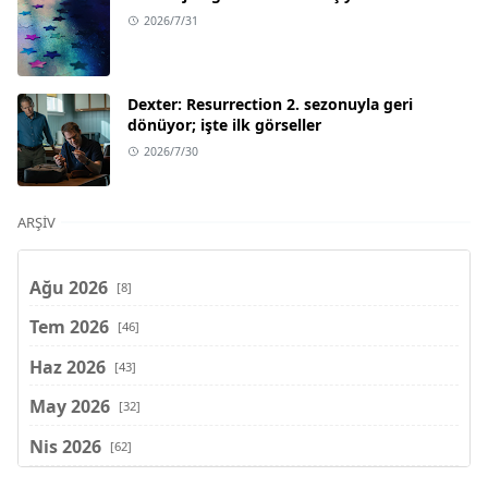
2026/7/31
Dexter: Resurrection 2. sezonuyla geri
dönüyor; işte ilk görseller
2026/7/30
ARŞIV
Ağu 2026
[8]
Tem 2026
[46]
Haz 2026
[43]
May 2026
[32]
Nis 2026
[62]
Mar 2026
[81]