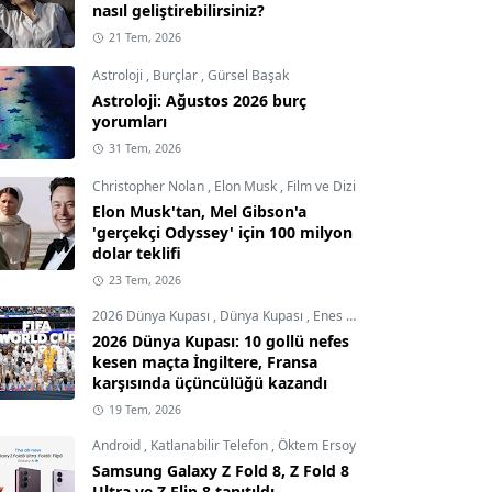
nasıl geliştirebilirsiniz?
21 Tem, 2026
Astroloji
,
Burçlar
,
Gürsel Başak
Astroloji: Ağustos 2026 burç
yorumları
31 Tem, 2026
Christopher Nolan
,
Elon Musk
,
Film ve Dizi
Elon Musk'tan, Mel Gibson'a
'gerçekçi Odyssey' için 100 milyon
dolar teklifi
23 Tem, 2026
2026 Dünya Kupası
,
Dünya Kupası
,
Enes Demircioğlu
2026 Dünya Kupası: 10 gollü nefes
kesen maçta İngiltere, Fransa
karşısında üçüncülüğü kazandı
19 Tem, 2026
Android
,
Katlanabilir Telefon
,
Öktem Ersoy
Samsung Galaxy Z Fold 8, Z Fold 8
Ultra ve Z Flip 8 tanıtıldı