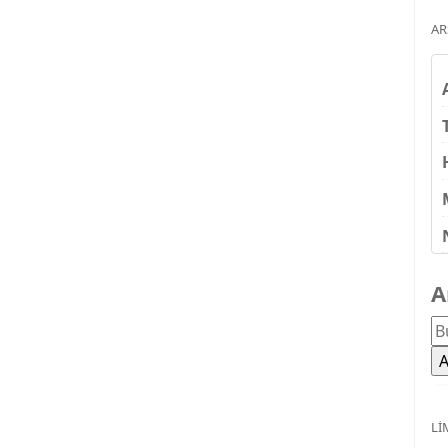
AR
A
LI