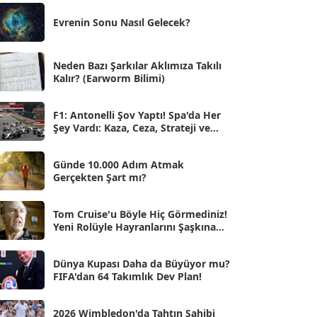
Eki 2025
[75]
Evrenin Sonu Nasıl Gelecek?
Eyl 2025
[56]
Ağu 2025
[25]
Neden Bazı Şarkılar Aklımıza Takılı
Kalır? (Earworm Bilimi)
Tem 2025
[45]
Haz 2025
[38]
F1: Antonelli Şov Yaptı! Spa'da Her
Şey Vardı: Kaza, Ceza, Strateji ve
May 2025
[54]
Muhteşem Zafer
Nis 2025
[56]
Günde 10.000 Adım Atmak
Gerçekten Şart mı?
Mar 2025
[50]
Şub 2025
[57]
Tom Cruise'u Böyle Hiç Görmediniz!
Yeni Rolüyle Hayranlarını Şaşkına
Oca 2025
Çevirdi
[53]
Ara 2024
Dünya Kupası Daha da Büyüyor mu?
[25]
FIFA'dan 64 Takımlık Dev Plan!
Kas 2024
[33]
2026 Wimbledon'da Tahtın Sahibi
Eki 2024
[46]