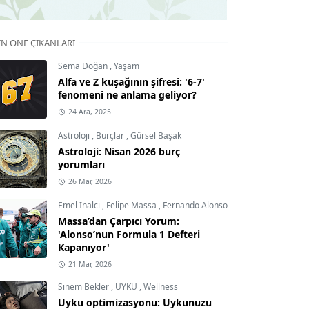
IN ÖNE ÇIKANLARI
Sema Doğan
,
Yaşam
Alfa ve Z kuşağının şifresi: '6-7'
fenomeni ne anlama geliyor?
24 Ara, 2025
Astroloji
,
Burçlar
,
Gürsel Başak
Astroloji: Nisan 2026 burç
yorumları
26 Mar, 2026
Emel İnalcı
,
Felipe Massa
,
Fernando Alonso
Massa’dan Çarpıcı Yorum:
'Alonso’nun Formula 1 Defteri
Kapanıyor'
21 Mar, 2026
Sinem Bekler
,
UYKU
,
Wellness
Uyku optimizasyonu: Uykunuzu