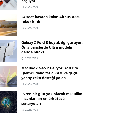
başlıyor!
2026/7/29
24 saat havada kalan Airbus A350
rekor kırdı
2026/7/29
Galaxy Z Fold 8 büyük ilgi görüyor:
Ön siparişlerde Ultra modelini
geride bıraktı
2026/7/29
MacBook Neo 2 Geliyor: A19 Pro
işlemci, daha fazla RAM ve güçlü
yapay zeka desteği yolda
2026/7/28
Evren bir gün yok olacak mı? Bilim
insanlarının en ürkütücü
senaryoları
2026/7/28