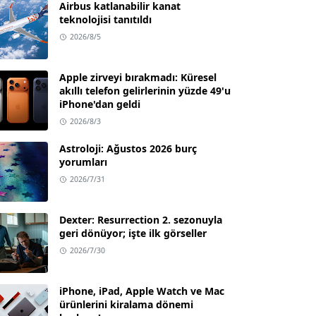
Airbus katlanabilir kanat
teknolojisi tanıtıldı
2026/8/5
Apple zirveyi bırakmadı: Küresel
akıllı telefon gelirlerinin yüzde 49'u
iPhone'dan geldi
2026/8/3
Astroloji: Ağustos 2026 burç
yorumları
2026/7/31
Dexter: Resurrection 2. sezonuyla
geri dönüyor; işte ilk görseller
2026/7/30
iPhone, iPad, Apple Watch ve Mac
ürünlerini kiralama dönemi