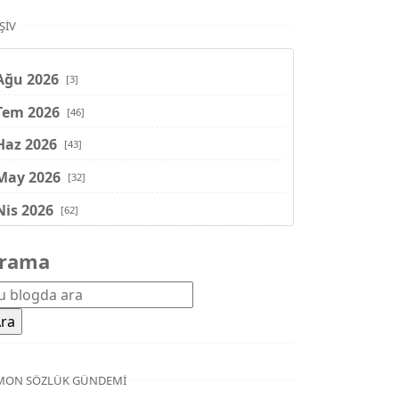
ŞIV
Ağu 2026
[3]
Tem 2026
[46]
Haz 2026
[43]
May 2026
[32]
Nis 2026
[62]
Mar 2026
[81]
rama
Şub 2026
[71]
Oca 2026
[72]
Ara 2025
[71]
Kas 2025
[62]
MON SÖZLÜK GÜNDEMI