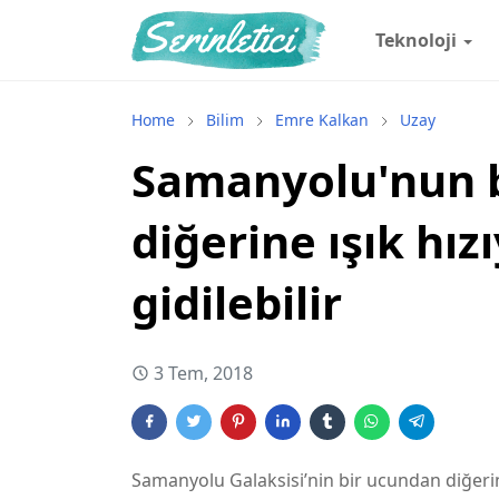
Teknoloji
Home
Bilim
Emre Kalkan
Uzay
Samanyolu'nun 
diğerine ışık hız
gidilebilir
3 Tem, 2018
Samanyolu Galaksisi’nin bir ucundan diğerin