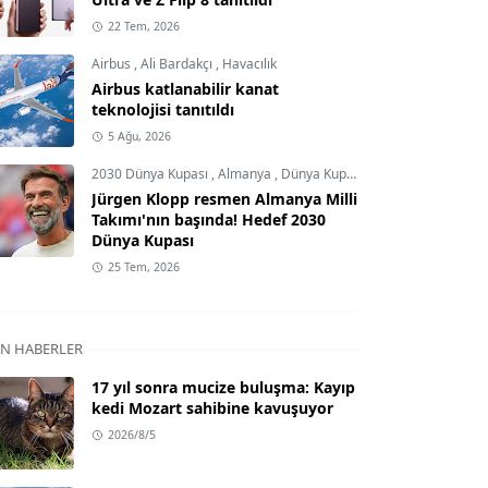
22 Tem, 2026
Airbus
,
Ali Bardakçı
,
Havacılık
Airbus katlanabilir kanat
teknolojisi tanıtıldı
5 Ağu, 2026
2030 Dünya Kupası
,
Almanya
,
Dünya Kupası
Jürgen Klopp resmen Almanya Milli
Takımı'nın başında! Hedef 2030
Dünya Kupası
25 Tem, 2026
N HABERLER
17 yıl sonra mucize buluşma: Kayıp
kedi Mozart sahibine kavuşuyor
2026/8/5