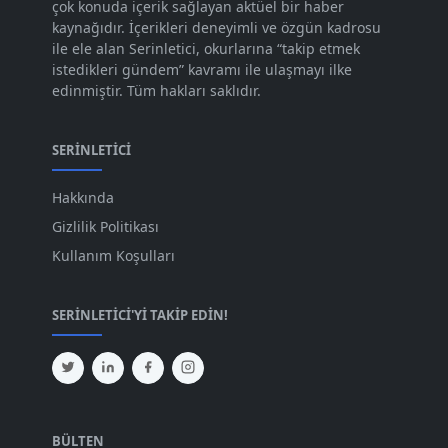
çok konuda içerik sağlayan aktüel bir haber
Eyl 2023
kaynağıdır. İçerikleri deneyimli ve özgün kadrosu
[73]
ile ele alan Serinletici, okurlarına “takip etmek
Ağu 2023
[74]
istedikleri gündem” kavramı ile ulaşmayı ilke
edinmiştir. Tüm hakları saklıdır.
Tem 2023
[76]
Haz 2023
[78]
SERINLETICI
May 2023
[66]
Hakkında
Nis 2023
[96]
Gizlilik Politikası
Mar 2023
[79]
Kullanım Koşulları
Şub 2023
[44]
SERINLETICI'YI TAKIP EDIN!
Oca 2023
[87]
Ara 2022
[82]
Kas 2022
[61]
Eki 2022
[64]
BÜLTEN