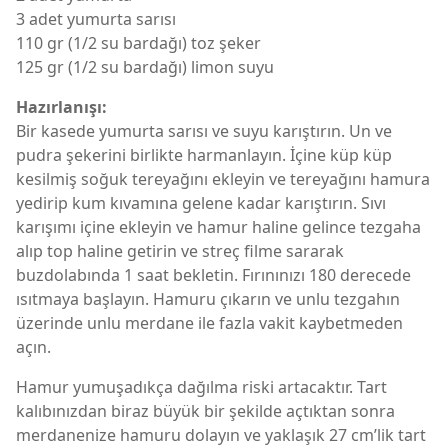
3 adet yumurta sarısı
110 gr (1/2 su bardağı) toz şeker
125 gr (1/2 su bardağı) limon suyu
Hazırlanışı:
Bir kasede yumurta sarısı ve suyu karıştırın. Un ve
pudra şekerini birlikte harmanlayın. İçine küp küp
kesilmiş soğuk tereyağını ekleyin ve tereyağını hamura
yedirip kum kıvamına gelene kadar karıştırın. Sıvı
karışımı içine ekleyin ve hamur haline gelince tezgaha
alıp top haline getirin ve streç filme sararak
buzdolabında 1 saat bekletin. Fırınınızı 180 derecede
ısıtmaya başlayın. Hamuru çıkarın ve unlu tezgahın
üzerinde unlu merdane ile fazla vakit kaybetmeden
açın.
Hamur yumuşadıkça dağılma riski artacaktır. Tart
kalıbınızdan biraz büyük bir şekilde açtıktan sonra
merdanenize hamuru dolayın ve yaklaşık 27 cm’lik tart