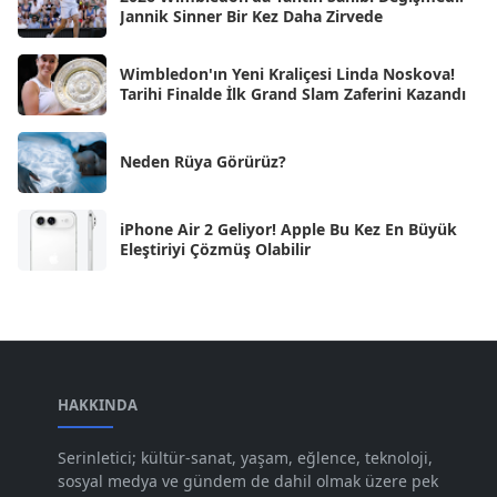
Jannik Sinner Bir Kez Daha Zirvede
Eyl 2024
[33]
Wimbledon'ın Yeni Kraliçesi Linda Noskova!
Ağu 2024
[10]
Tarihi Finalde İlk Grand Slam Zaferini Kazandı
Tem 2024
[21]
Haz 2024
Neden Rüya Görürüz?
[30]
May 2024
[90]
iPhone Air 2 Geliyor! Apple Bu Kez En Büyük
Nis 2024
[59]
Eleştiriyi Çözmüş Olabilir
Mar 2024
[52]
Şub 2024
[50]
Oca 2024
[83]
Ara 2023
HAKKINDA
[101]
Kas 2023
[82]
Serinletici; kültür-sanat, yaşam, eğlence, teknoloji,
sosyal medya ve gündem de dahil olmak üzere pek
Eki 2023
[73]