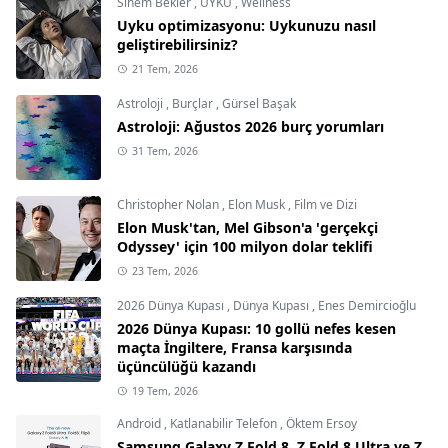
Sinem Bekler
,
UYKU
,
Wellness
Uyku optimizasyonu: Uykunuzu nasıl
geliştirebilirsiniz?
21 Tem, 2026
Astroloji
,
Burçlar
,
Gürsel Başak
Astroloji: Ağustos 2026 burç yorumları
31 Tem, 2026
Christopher Nolan
,
Elon Musk
,
Film ve Dizi
Elon Musk'tan, Mel Gibson'a 'gerçekçi
Odyssey' için 100 milyon dolar teklifi
23 Tem, 2026
2026 Dünya Kupası
,
Dünya Kupası
,
Enes Demircioğlu
2026 Dünya Kupası: 10 gollü nefes kesen
maçta İngiltere, Fransa karşısında
üçüncülüğü kazandı
19 Tem, 2026
Android
,
Katlanabilir Telefon
,
Öktem Ersoy
Samsung Galaxy Z Fold 8, Z Fold 8 Ultra ve Z