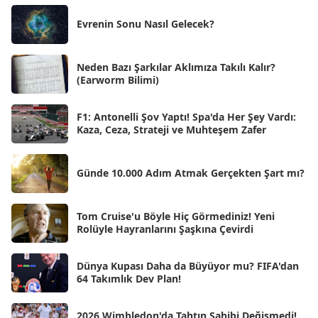
Eki 2025
[75]
Evrenin Sonu Nasıl Gelecek?
Eyl 2025
[56]
Ağu 2025
[25]
Neden Bazı Şarkılar Aklımıza Takılı Kalır?
(Earworm Bilimi)
Tem 2025
[45]
Haz 2025
[38]
F1: Antonelli Şov Yaptı! Spa'da Her Şey Vardı:
Kaza, Ceza, Strateji ve Muhteşem Zafer
May 2025
[54]
Nis 2025
[56]
Günde 10.000 Adım Atmak Gerçekten Şart mı?
Mar 2025
[50]
Şub 2025
[57]
Tom Cruise'u Böyle Hiç Görmediniz! Yeni
Rolüyle Hayranlarını Şaşkına Çevirdi
Oca 2025
[53]
Ara 2024
Dünya Kupası Daha da Büyüyor mu? FIFA'dan
[25]
64 Takımlık Dev Plan!
Kas 2024
[33]
2026 Wimbledon'da Tahtın Sahibi Değişmedi!
Eki 2024
[46]