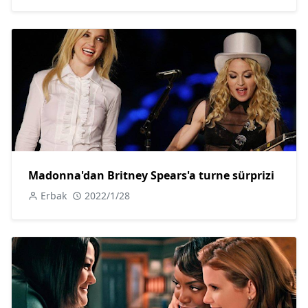
Madonna'dan Britney Spears'a turne sürprizi
Erbak
2022/1/28