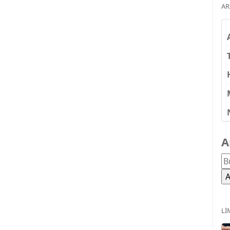
AR
A
LI