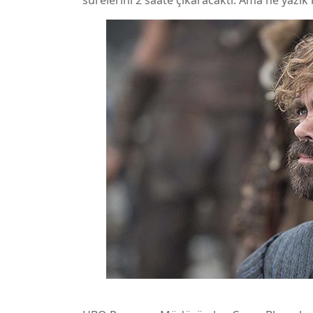
sürelerini 2 saate çıkaracaktı. Ama ne yazı