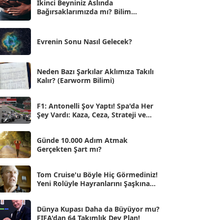
İkinci Beyniniz Aslında
Bağırsaklarımızda mı? Bilim
Eyl 2025
[56]
İnsanlarını Şaşırtan Gerçekler
Ağu 2025
[25]
Evrenin Sonu Nasıl Gelecek?
Tem 2025
[45]
Haz 2025
[38]
Neden Bazı Şarkılar Aklımıza Takılı
Kalır? (Earworm Bilimi)
May 2025
[54]
Nis 2025
[56]
F1: Antonelli Şov Yaptı! Spa'da Her
Şey Vardı: Kaza, Ceza, Strateji ve
Mar 2025
[50]
Muhteşem Zafer
Şub 2025
[57]
Günde 10.000 Adım Atmak
Gerçekten Şart mı?
Oca 2025
[53]
Ara 2024
Tom Cruise'u Böyle Hiç Görmediniz!
[25]
Yeni Rolüyle Hayranlarını Şaşkına
Çevirdi
Kas 2024
[33]
Dünya Kupası Daha da Büyüyor mu?
Eki 2024
[46]
FIFA'dan 64 Takımlık Dev Plan!