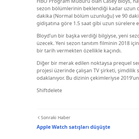
HBO Program Müdürü olan Casey Bloys, hay
sezon bölümlerinin beklendiği kadar uzun o
dakika (Normal bölüm uzunluğu) ve 90 dak
gidişatına göre 1.5 saat gibi uzun sürelere e
Bloyd’un bir başka verdiği bilgiyse, yeni se
üzecek. Yeni sezon tanıtım filminin 2018 i
bir tarih vermekten özellikle kaçındı.
Diğer bir merak edilen noktaysa prequel se
projesi üzerinde çalışan TV şirketi, şimdili
odaklanıyor. Bu dizinin çekimleriyse 2019’un 
Shiftdelete
Sonraki Haber
Apple Watch satışları düşüşte