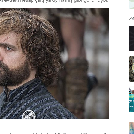
k ki evdeki hesap çarşıya uymamış gibi görünüyor.
AY