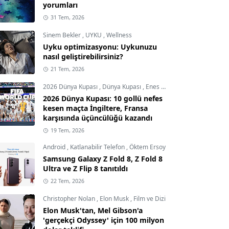
yorumları
31 Tem, 2026
Sinem Bekler
,
UYKU
,
Wellness
Uyku optimizasyonu: Uykunuzu
nasıl geliştirebilirsiniz?
21 Tem, 2026
2026 Dünya Kupası
,
Dünya Kupası
,
Enes Demircioğlu
2026 Dünya Kupası: 10 gollü nefes
kesen maçta İngiltere, Fransa
karşısında üçüncülüğü kazandı
19 Tem, 2026
Android
,
Katlanabilir Telefon
,
Öktem Ersoy
Samsung Galaxy Z Fold 8, Z Fold 8
Ultra ve Z Flip 8 tanıtıldı
22 Tem, 2026
Christopher Nolan
,
Elon Musk
,
Film ve Dizi
Elon Musk'tan, Mel Gibson'a
'gerçekçi Odyssey' için 100 milyon