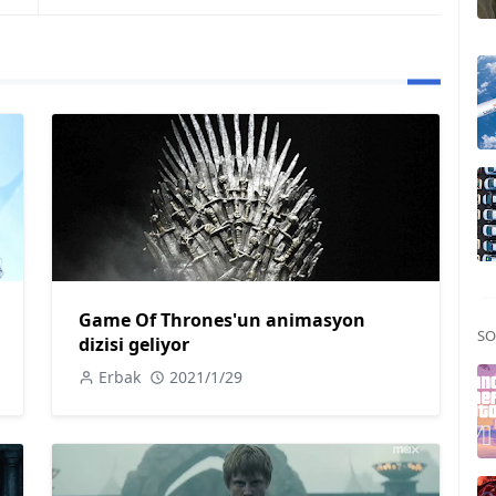
Game Of Thrones'un animasyon
SO
dizisi geliyor
Erbak
2021/1/29