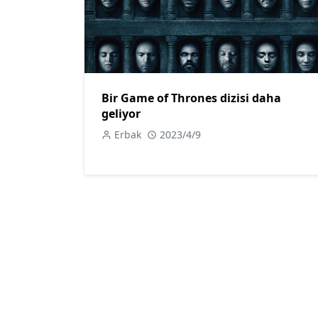
Bir Game of Thrones dizisi daha
geliyor
Erbak
2023/4/9