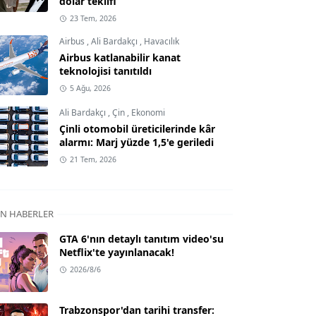
dolar teklifi
23 Tem, 2026
Airbus
,
Ali Bardakçı
,
Havacılık
Airbus katlanabilir kanat
teknolojisi tanıtıldı
5 Ağu, 2026
Ali Bardakçı
,
Çin
,
Ekonomi
Çinli otomobil üreticilerinde kâr
alarmı: Marj yüzde 1,5'e geriledi
21 Tem, 2026
N HABERLER
GTA 6'nın detaylı tanıtım video'su
Netflix'te yayınlanacak!
2026/8/6
Trabzonspor'dan tarihi transfer: