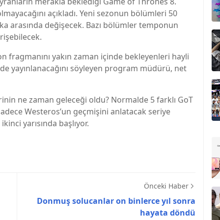
ranların merakla beklediği Game of Thrones 8.
lmayacağını açıkladı. Yeni sezonun bölümleri 50
ika arasında değişecek. Bazı bölümler temponun
rişebilecek.
zon fragmanını yakın zaman içinde bekleyenleri hayli
çinde yayınlanacağını söyleyen program müdürü, net
rinin ne zaman geleceği oldu? Normalde 5 farklı GoT
k sadece Westeros’un geçmişini anlatacak seriye
ikinci yarısında başlıyor.
Önceki Haber
Donmuş solucanlar on binlerce yıl sonra
hayata döndü