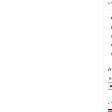
AR
A
LI