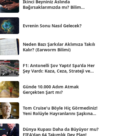
İkinci Beyniniz Aslında
Bağırsaklarımızda mı? Bilim
Eyl 2025
[56]
İnsanlarını Şaşırtan Gerçekler
Ağu 2025
[25]
Evrenin Sonu Nasıl Gelecek?
Tem 2025
[45]
Haz 2025
[38]
Neden Bazı Şarkılar Aklımıza Takılı
Kalır? (Earworm Bilimi)
May 2025
[54]
Nis 2025
[56]
F1: Antonelli Şov Yaptı! Spa'da Her
Şey Vardı: Kaza, Ceza, Strateji ve
Mar 2025
[50]
Muhteşem Zafer
Şub 2025
[57]
Günde 10.000 Adım Atmak
Gerçekten Şart mı?
Oca 2025
[53]
Ara 2024
Tom Cruise'u Böyle Hiç Görmediniz!
[25]
Yeni Rolüyle Hayranlarını Şaşkına
Çevirdi
Kas 2024
[33]
Dünya Kupası Daha da Büyüyor mu?
Eki 2024
[46]
FIFA'dan 64 Takımlık Dev Plan!