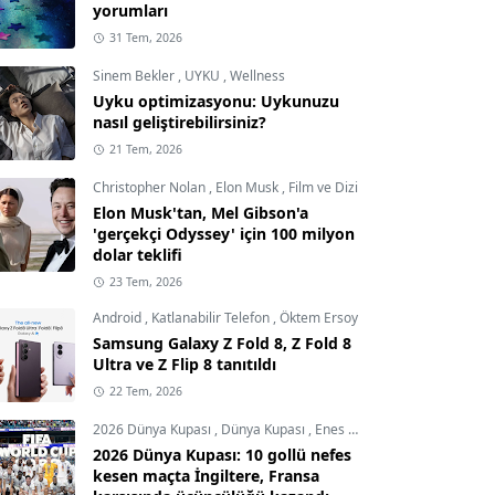
yorumları
31 Tem, 2026
Sinem Bekler
,
UYKU
,
Wellness
Uyku optimizasyonu: Uykunuzu
nasıl geliştirebilirsiniz?
21 Tem, 2026
Christopher Nolan
,
Elon Musk
,
Film ve Dizi
Elon Musk'tan, Mel Gibson'a
'gerçekçi Odyssey' için 100 milyon
dolar teklifi
23 Tem, 2026
Android
,
Katlanabilir Telefon
,
Öktem Ersoy
Samsung Galaxy Z Fold 8, Z Fold 8
Ultra ve Z Flip 8 tanıtıldı
22 Tem, 2026
2026 Dünya Kupası
,
Dünya Kupası
,
Enes Demircioğlu
2026 Dünya Kupası: 10 gollü nefes
kesen maçta İngiltere, Fransa