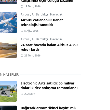
karşısında üçüncülüğü kazandı
19 Tem, 2026
Airbus
,
Ali Bardakçı
,
Havacılık
Airbus katlanabilir kanat
teknolojisi tanıtıldı
5 Ağu, 2026
Airbus
,
Ali Bardakçı
,
Havacılık
24 saat havada kalan Airbus A350
rekor kırdı
29 Tem, 2026
N HABERLER
Electronic Arts satıldı: 55 milyar
dolarlık dev anlaşma tamamlandı
2026/8/7
Bağırsaklarımız 'ikinci beyin' mi?