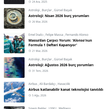
24 Ara, 2025
Astroloji
,
Burçlar
,
Gürsel Başak
Astroloji: Nisan 2026 burç yorumları
26 Mar, 2026
Emel İnalcı
,
Felipe Massa
,
Fernando Alonso
Massa’dan Çarpıcı Yorum: 'Alonso’nun
Formula 1 Defteri Kapanıyor'
21 Mar, 2026
Astroloji
,
Burçlar
,
Gürsel Başak
Astroloji: Ağustos 2026 burç yorumları
31 Tem, 2026
Airbus
,
Ali Bardakçı
,
Havacılık
Airbus katlanabilir kanat teknolojisi tanıtıldı
5 Ağu, 2026
Sinem Bekler
,
UYKU
,
Wellness