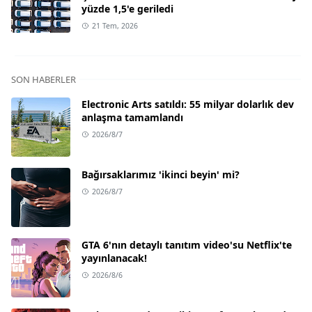
yüzde 1,5'e geriledi
21 Tem, 2026
SON HABERLER
Electronic Arts satıldı: 55 milyar dolarlık dev
anlaşma tamamlandı
2026/8/7
Bağırsaklarımız 'ikinci beyin' mi?
2026/8/7
GTA 6'nın detaylı tanıtım video'su Netflix'te
yayınlanacak!
2026/8/6