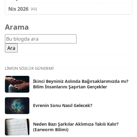
Nis 2026
[62]
Mar 2026
[81]
Arama
Şub 2026
[71]
Oca 2026
[72]
Ara 2025
[71]
Kas 2025
[62]
LIMON SÖZLÜK GÜNDEMI
Eki 2025
[75]
İkinci Beyniniz Aslında Bağırsaklarımızda mı?
Eyl 2025
Bilim İnsanlarını Şaşırtan Gerçekler
[56]
Ağu 2025
[25]
Evrenin Sonu Nasıl Gelecek?
Tem 2025
[45]
Haz 2025
[38]
Neden Bazı Şarkılar Aklımıza Takılı Kalır?
(Earworm Bilimi)
May 2025
[54]