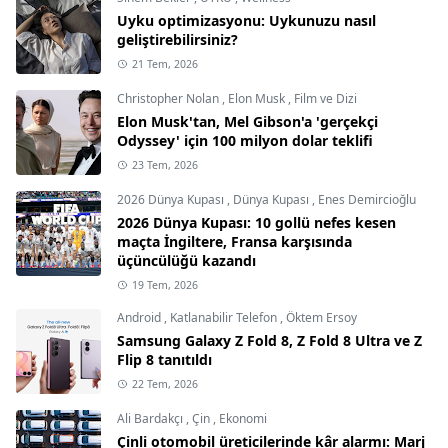
Uyku optimizasyonu: Uykunuzu nasıl
geliştirebilirsiniz?
21 Tem, 2026
Christopher Nolan
,
Elon Musk
,
Film ve Dizi
Elon Musk'tan, Mel Gibson'a 'gerçekçi
Odyssey' için 100 milyon dolar teklifi
23 Tem, 2026
2026 Dünya Kupası
,
Dünya Kupası
,
Enes Demircioğlu
2026 Dünya Kupası: 10 gollü nefes kesen
maçta İngiltere, Fransa karşısında
üçüncülüğü kazandı
19 Tem, 2026
Android
,
Katlanabilir Telefon
,
Öktem Ersoy
Samsung Galaxy Z Fold 8, Z Fold 8 Ultra ve Z
Flip 8 tanıtıldı
22 Tem, 2026
Ali Bardakçı
,
Çin
,
Ekonomi
Çinli otomobil üreticilerinde kâr alarmı: Marj