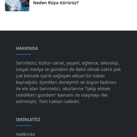
Neden Rüya Görürüz?
Nis 2024
[59]
Mar 2024
[52]
Şub 2024
[50]
Oca 2024
[83]
Ara 2023
HAKKINDA
[101]
Kas 2023
[82]
Serinletici; kültür-sanat, yaşam, eğlence, teknoloji,
sosyal medya ve gündem de dahil olmak üzere pek
Eki 2023
[73]
çok konuda içerik sağlayan aktüel bir haber
Eyl 2023
kaynağıdır. İçerikleri deneyimli ve özgün kadrosu
[73]
ile ele alan Serinletici, okurlarına “takip etmek
Ağu 2023
[74]
istedikleri gündem” kavramı ile ulaşmayı ilke
edinmiştir. Tüm hakları saklıdır.
Tem 2023
[76]
Haz 2023
[78]
SERINLETICI
May 2023
[66]
Hakkında