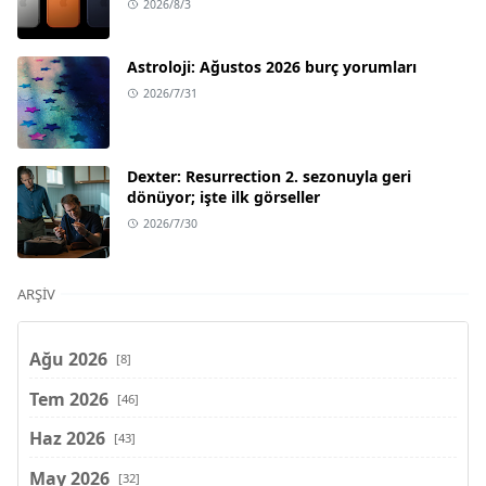
2026/8/3
Astroloji: Ağustos 2026 burç yorumları
2026/7/31
Dexter: Resurrection 2. sezonuyla geri
dönüyor; işte ilk görseller
2026/7/30
ARŞIV
Ağu 2026
[8]
Tem 2026
[46]
Haz 2026
[43]
May 2026
[32]