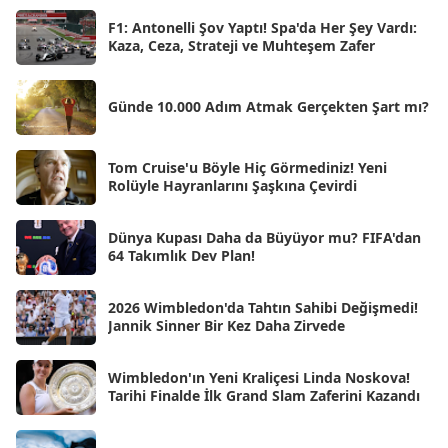
Nis 2025
[56]
F1: Antonelli Şov Yaptı! Spa'da Her Şey Vardı:
Kaza, Ceza, Strateji ve Muhteşem Zafer
Mar 2025
[50]
Şub 2025
[57]
Günde 10.000 Adım Atmak Gerçekten Şart mı?
Oca 2025
[53]
Ara 2024
Tom Cruise'u Böyle Hiç Görmediniz! Yeni
[25]
Rolüyle Hayranlarını Şaşkına Çevirdi
Kas 2024
[33]
Dünya Kupası Daha da Büyüyor mu? FIFA'dan
Eki 2024
[46]
64 Takımlık Dev Plan!
Eyl 2024
[33]
2026 Wimbledon'da Tahtın Sahibi Değişmedi!
Ağu 2024
[10]
Jannik Sinner Bir Kez Daha Zirvede
Tem 2024
[21]
Wimbledon'ın Yeni Kraliçesi Linda Noskova!
Haz 2024
[30]
Tarihi Finalde İlk Grand Slam Zaferini Kazandı
May 2024
[90]