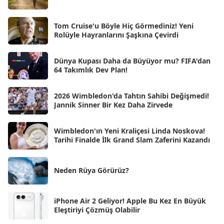
Mar 2025
[50]
Şub 2025
[57]
Tom Cruise'u Böyle Hiç Görmediniz! Yeni
Rolüyle Hayranlarını Şaşkına Çevirdi
Oca 2025
[53]
Ara 2024
Dünya Kupası Daha da Büyüyor mu? FIFA'dan
[25]
64 Takımlık Dev Plan!
Kas 2024
[33]
2026 Wimbledon'da Tahtın Sahibi Değişmedi!
Eki 2024
[46]
Jannik Sinner Bir Kez Daha Zirvede
Eyl 2024
[33]
Wimbledon'ın Yeni Kraliçesi Linda Noskova!
Ağu 2024
[10]
Tarihi Finalde İlk Grand Slam Zaferini Kazandı
Tem 2024
[21]
Haz 2024
Neden Rüya Görürüz?
[30]
May 2024
[90]
iPhone Air 2 Geliyor! Apple Bu Kez En Büyük
Nis 2024
[59]
Eleştiriyi Çözmüş Olabilir