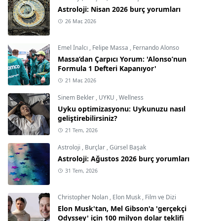
Astroloji: Nisan 2026 burç yorumları
26 Mar, 2026
Emel İnalcı
,
Felipe Massa
,
Fernando Alonso
Massa’dan Çarpıcı Yorum: 'Alonso’nun
Formula 1 Defteri Kapanıyor'
21 Mar, 2026
Sinem Bekler
,
UYKU
,
Wellness
Uyku optimizasyonu: Uykunuzu nasıl
geliştirebilirsiniz?
21 Tem, 2026
Astroloji
,
Burçlar
,
Gürsel Başak
Astroloji: Ağustos 2026 burç yorumları
31 Tem, 2026
Christopher Nolan
,
Elon Musk
,
Film ve Dizi
Elon Musk'tan, Mel Gibson'a 'gerçekçi
Odyssey' için 100 milyon dolar teklifi