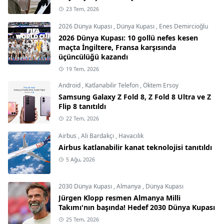
23 Tem, 2026
2026 Dünya Kupası
,
Dünya Kupası
,
Enes Demircioğlu
2026 Dünya Kupası: 10 gollü nefes kesen
maçta İngiltere, Fransa karşısında
üçüncülüğü kazandı
19 Tem, 2026
Android
,
Katlanabilir Telefon
,
Öktem Ersoy
Samsung Galaxy Z Fold 8, Z Fold 8 Ultra ve Z
Flip 8 tanıtıldı
22 Tem, 2026
Airbus
,
Ali Bardakçı
,
Havacılık
Airbus katlanabilir kanat teknolojisi tanıtıldı
5 Ağu, 2026
2030 Dünya Kupası
,
Almanya
,
Dünya Kupası
Jürgen Klopp resmen Almanya Milli
Takımı'nın başında! Hedef 2030 Dünya Kupası
25 Tem, 2026