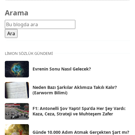
Mar 2026
[81]
Arama
Şub 2026
[71]
Oca 2026
[72]
Ara 2025
[71]
Kas 2025
[62]
LIMON SÖZLÜK GÜNDEMI
Eki 2025
[75]
Evrenin Sonu Nasıl Gelecek?
Eyl 2025
[56]
Ağu 2025
[25]
Neden Bazı Şarkılar Aklımıza Takılı Kalır?
(Earworm Bilimi)
Tem 2025
[45]
Haz 2025
[38]
F1: Antonelli Şov Yaptı! Spa'da Her Şey Vardı:
Kaza, Ceza, Strateji ve Muhteşem Zafer
May 2025
[54]
Nis 2025
[56]
Günde 10.000 Adım Atmak Gerçekten Şart mı?