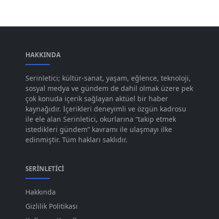
Mar 2024
[52]
Şub 2024
[50]
Oca 2024
[83]
Ara 2023
HAKKINDA
[101]
Kas 2023
[82]
Serinletici; kültür-sanat, yaşam, eğlence, teknoloji,
sosyal medya ve gündem de dahil olmak üzere pek
Eki 2023
[73]
çok konuda içerik sağlayan aktüel bir haber
Eyl 2023
kaynağıdır. İçerikleri deneyimli ve özgün kadrosu
[73]
ile ele alan Serinletici, okurlarına “takip etmek
Ağu 2023
[74]
istedikleri gündem” kavramı ile ulaşmayı ilke
edinmiştir. Tüm hakları saklıdır.
Tem 2023
[76]
Haz 2023
[78]
SERINLETICI
May 2023
[66]
Hakkında
Nis 2023
[96]
Gizlilik Politikası
Mar 2023
[79]